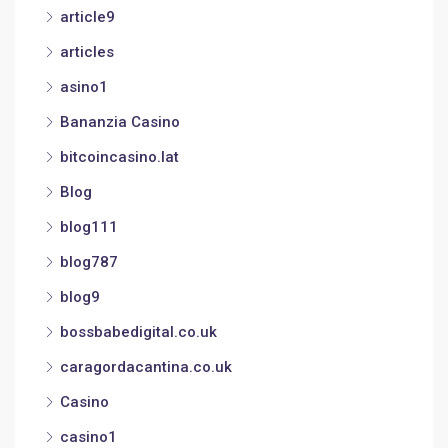
article9
articles
asino1
Bananzia Casino
bitcoincasino.lat
Blog
blog111
blog787
blog9
bossbabedigital.co.uk
caragordacantina.co.uk
Casino
casino1