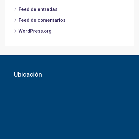
Feed de entradas
Feed de comentarios
WordPress.org
Ubicación