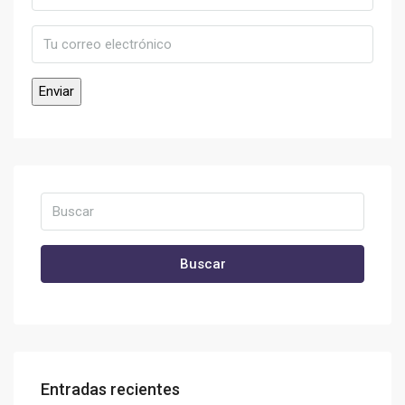
Buscar
Entradas recientes