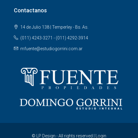
Contactanos
14 de Julio 138 | Temperley - Bs. As.
(011) 4243-3271 - (011) 4292-3914
mfuente@estudiogorrini.com.ar
©
LP Design - All rights reserved
|
Login