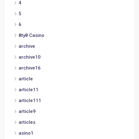
4
5
6
8ty8 Casino
archive
archive10
archive16
article
article11
article111
article9
articles
asino1