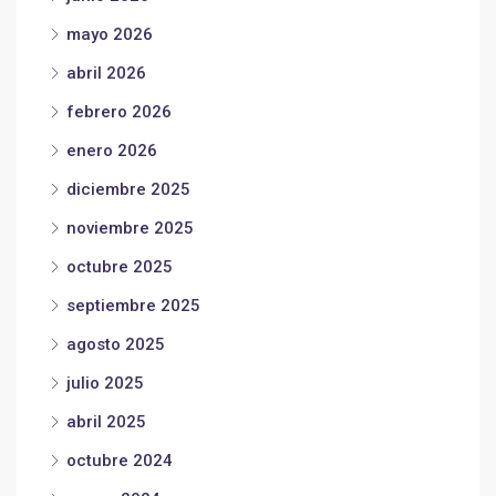
mayo 2026
abril 2026
febrero 2026
enero 2026
diciembre 2025
noviembre 2025
octubre 2025
septiembre 2025
agosto 2025
julio 2025
abril 2025
octubre 2024