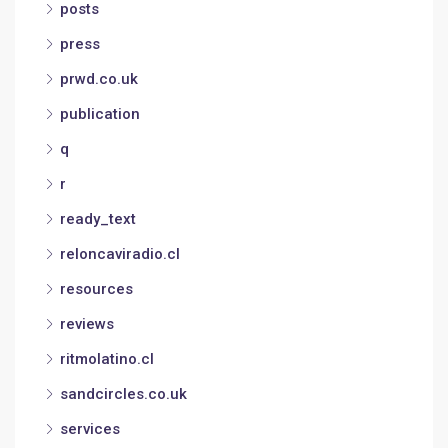
posts
press
prwd.co.uk
publication
q
r
ready_text
reloncaviradio.cl
resources
reviews
ritmolatino.cl
sandcircles.co.uk
services