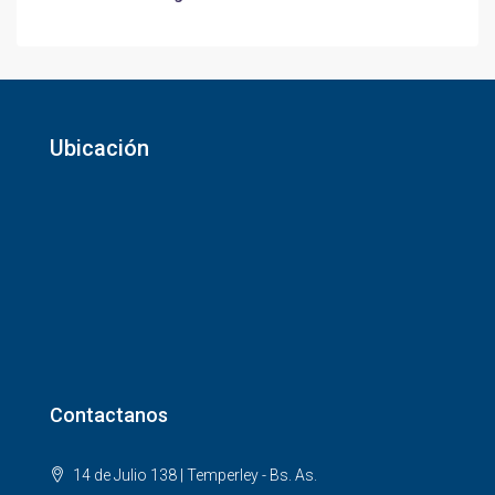
Ubicación
Contactanos
14 de Julio 138 | Temperley - Bs. As.