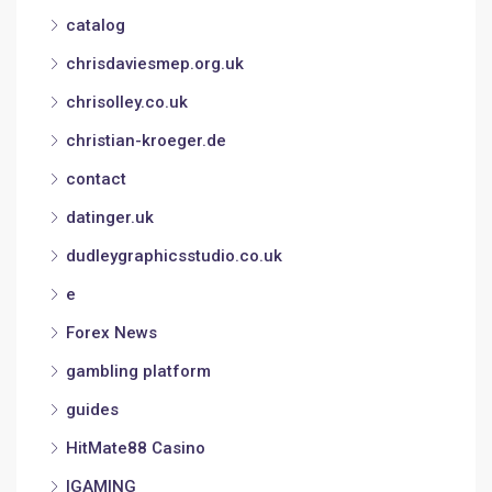
catalog
chrisdaviesmep.org.uk
chrisolley.co.uk
christian-kroeger.de
contact
datinger.uk
dudleygraphicsstudio.co.uk
e
Forex News
gambling platform
guides
HitMate88 Casino
IGAMING