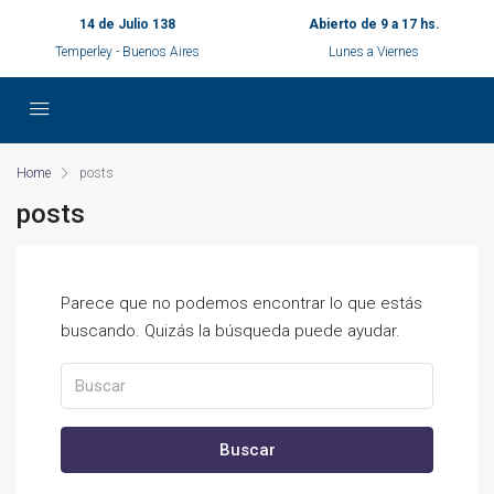
14 de Julio 138
Abierto de 9 a 17 hs.
Temperley - Buenos Aires
Lunes a Viernes
Home
posts
posts
Parece que no podemos encontrar lo que estás
buscando. Quizás la búsqueda puede ayudar.
Buscar