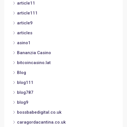
article11
article111
article9
articles
asino1
Bananzia Casino
bitcoincasino.lat
Blog
blog111
blog787
blog9
bossbabedigital.co.uk
caragordacantina.co.uk