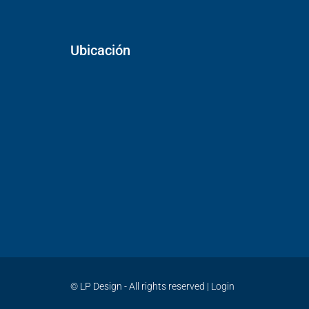
Ubicación
©
LP Design - All rights reserved
|
Login