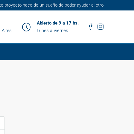
te proyecto nace de un sueño de poder ayudar al otro
Abierto de 9 a 17 hs.
 Aires
Lunes a Viernes