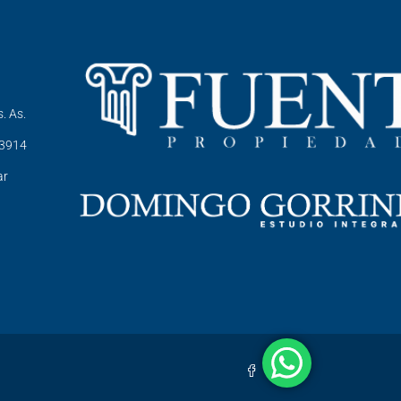
. As.
-3914
ar