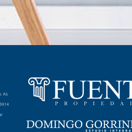
. As.
-3914
ar