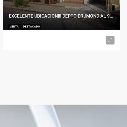
EXCELENTE UBICACION!!! DEPTO DRUMOND AL 900
VENTA
DESTACADO
U$S98.000
2
1
50
m²