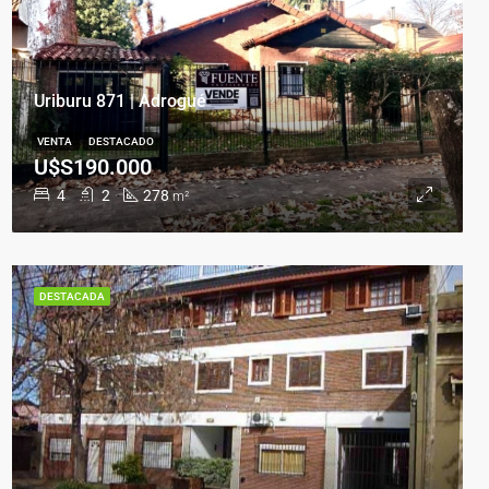
Uriburu 871 | Adrogué
VENTA
DESTACADO
U$S190.000
4
2
278
m²
DESTACADA