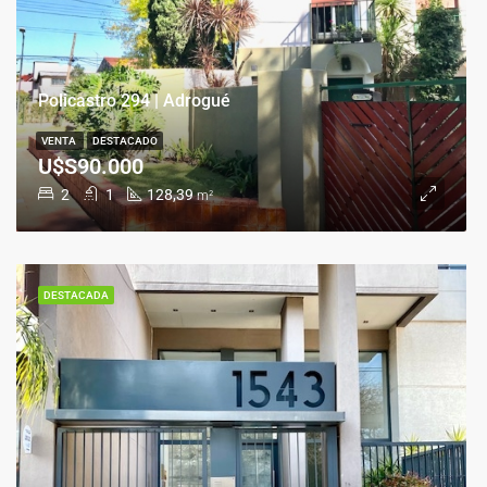
Policastro 294 | Adrogué
VENTA
DESTACADO
U$S90.000
2
1
128,39
m²
DESTACADA