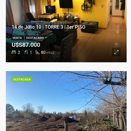
14 de Julio 10 | TORRE 3 | 1er PISO
VENTA
DESTACADO
U$S87.000
2
1
80
mts2
DESTACADA