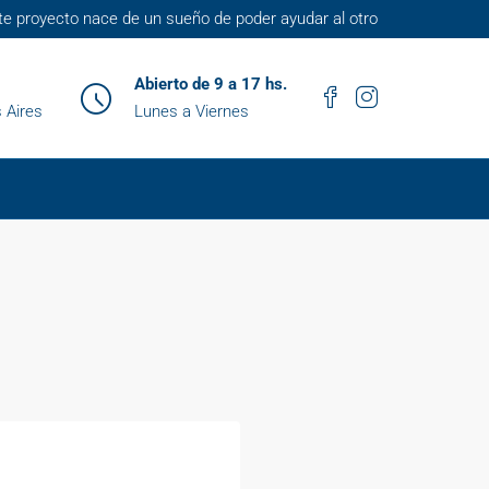
te proyecto nace de un sueño de poder ayudar al otro
Abierto de 9 a 17 hs.
 Aires
Lunes a Viernes