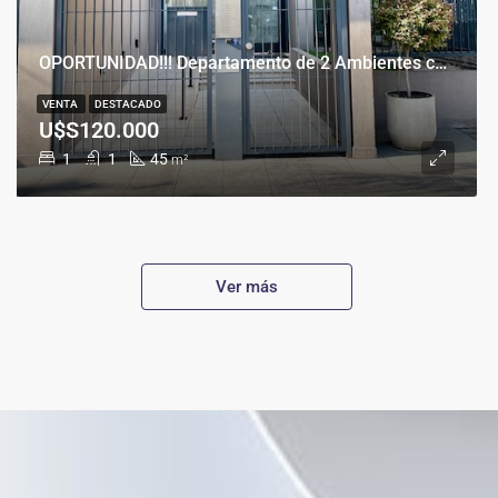
OPORTUNIDAD!!! Departamento de 2 Ambientes con Cochera en Banfield Este
VENTA
DESTACADO
U$S120.000
1
1
45
m²
Ver más