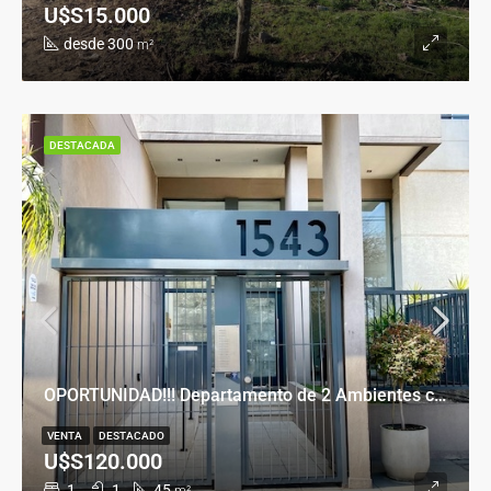
U$S15.000
desde 300
m²
DESTACADA
OPORTUNIDAD!!! Departamento de 2 Ambientes con Cochera en Banfield Este
VENTA
DESTACADO
U$S120.000
1
1
45