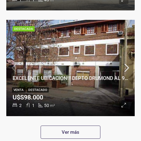
m²
DESTACADA
EXCELENTE UBICACION!!! DEPTO DRUMOND AL 900
VENTA
DESTACADO
U$S98.000
2
1
50
m²
Ver más