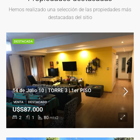
Hemos realizado una selección de las propiedades más
destacadas del sitio
DESTACADA
14 de Julio 10 | TORRE 3 | 1er PISO
VENTA
DESTACADO
U$S87.000
2
1
80
mts2