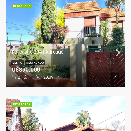
DESTACADA
Policastro 294 | Adrogué
VENTA
DESTACADO
U$S90.000
2
1
128,39
m²
DESTACADA