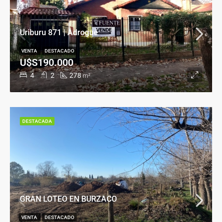
Uriburu 871 | Adrogué
VENTA
DESTACADO
U$S190.000
4
2
278
m²
DESTACADA
GRAN LOTEO EN BURZACO
VENTA
DESTACADO