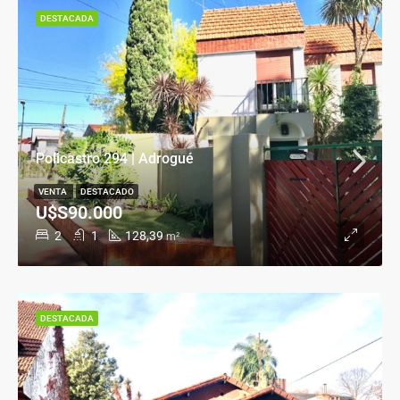
DESTACADA
Policastro 294 | Adrogué
VENTA
DESTACADO
U$S90.000
2
1
128,39
m²
DESTACADA