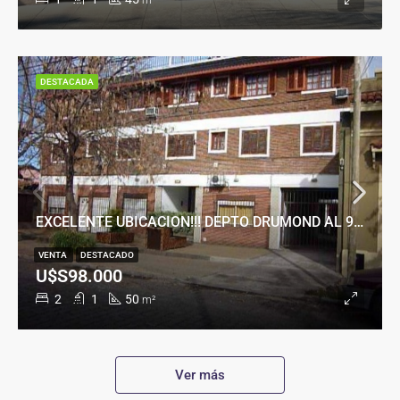
m²
DESTACADA
EXCELENTE UBICACION!!! DEPTO DRUMOND AL 900
VENTA
DESTACADO
U$S98.000
2
1
50
m²
Ver más