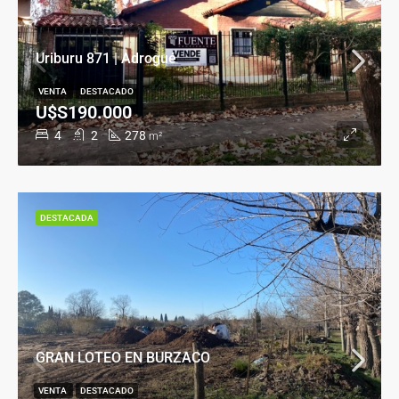
Uriburu 871 | Adrogué
VENTA
DESTACADO
U$S190.000
4
2
278
m²
DESTACADA
GRAN LOTEO EN BURZACO
VENTA
DESTACADO