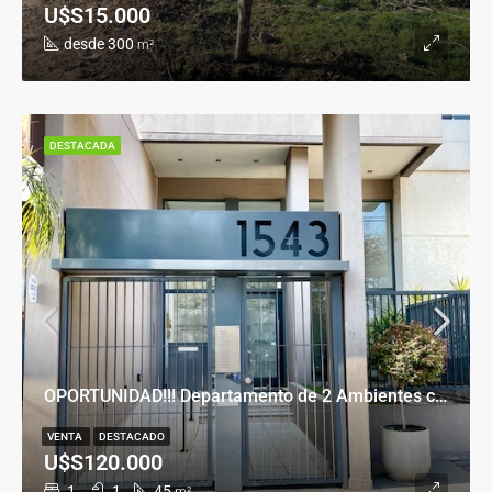
U$S15.000
desde 300
m²
DESTACADA
OPORTUNIDAD!!! Departamento de 2 Ambientes con Cochera en Banfield Este
VENTA
DESTACADO
U$S120.000
1
1
45