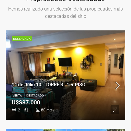
Hemos realizado una selección de las propiedades más
destacadas del sitio
DESTACADA
14 de Julio 10 | TORRE 3 | 1er PISO
VENTA
DESTACADO
U$S87.000
2
1
80
mts2