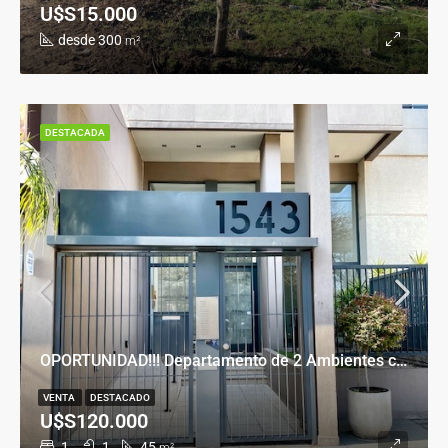
U$S15.000
desde 300
m²
DESTACADA
OPORTUNIDAD!!! Departamento de 2 Ambientes con Cochera en Banfield Este
VENTA
DESTACADO
U$S120.000
1
1
45