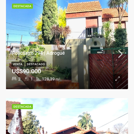
DESTACADA
Policastro 294 | Adrogué
VENTA
DESTACADO
U$S90.000
2
1
128,39
m²
DESTACADA