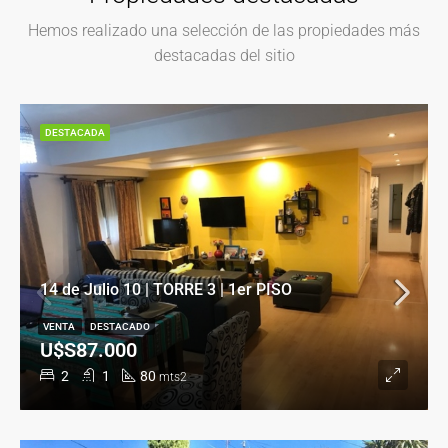
Hemos realizado una selección de las propiedades más
destacadas del sitio
DESTACADA
14 de Julio 10 | TORRE 3 | 1er PISO
VENTA
DESTACADO
U$S87.000
2
1
80
mts2