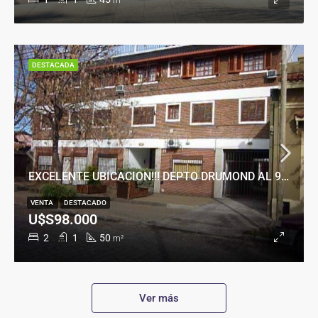
m²
DESTACADA
EXCELENTE UBICACION!!! DEPTO DRUMOND AL 900
VENTA
DESTACADO
U$S98.000
2
1
50
m²
Ver más