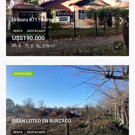
Uriburu 871 | Adrogué
VENTA
DESTACADO
U$S190.000
4
2
278
m²
DESTACADA
GRAN LOTEO EN BURZACO
VENTA
DESTACADO