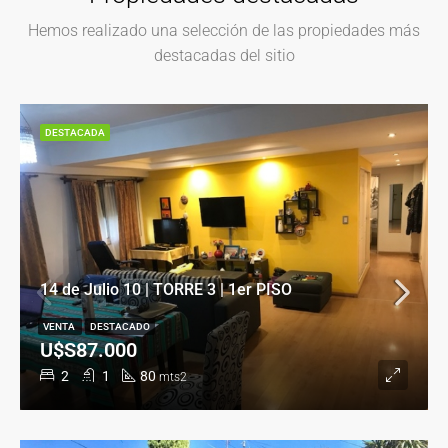
Hemos realizado una selección de las propiedades más
destacadas del sitio
DESTACADA
14 de Julio 10 | TORRE 3 | 1er PISO
VENTA
DESTACADO
U$S87.000
2
1
80
mts2