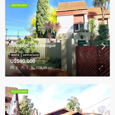
DESTACADA
Policastro 294 | Adrogué
VENTA
DESTACADO
U$S90.000
2
1
128,39
m²
DESTACADA