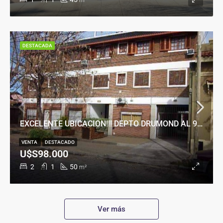
m²
DESTACADA
EXCELENTE UBICACION!!! DEPTO DRUMOND AL 900
VENTA
DESTACADO
U$S98.000
2
1
50
m²
Ver más