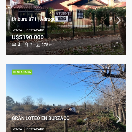
Uriburu 871 | Adrogué
VENTA
DESTACADO
U$S190.000
4
2
278
m²
DESTACADA
GRAN LOTEO EN BURZACO
VENTA
DESTACADO