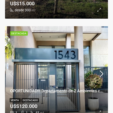
U$S15.000
desde 300
m²
DESTACADA
OPORTUNIDAD!!! Departamento de 2 Ambientes con Cochera en Banfield Este
VENTA
DESTACADO
U$S120.000
1
1
45