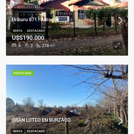
Uriburu 871 | Adrogué
VENTA
DESTACADO
U$S190.000
4
2
278
m²
DESTACADA
GRAN LOTEO EN BURZACO
VENTA
DESTACADO