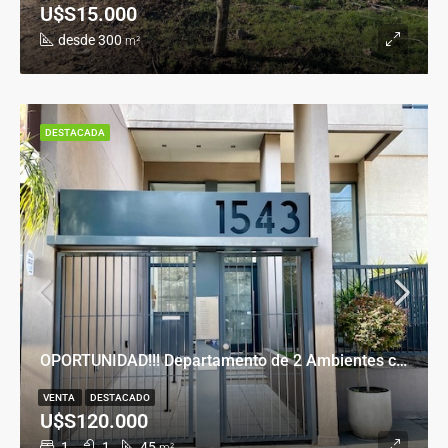
U$S15.000
desde 300
m²
DESTACADA
OPORTUNIDAD!!! Departamento de 2 Ambientes con Cochera en Banfield Este
VENTA
DESTACADO
U$S120.000
1
1
45