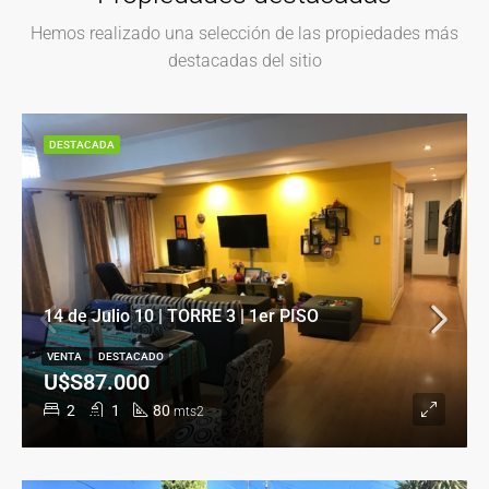
Hemos realizado una selección de las propiedades más
destacadas del sitio
DESTACADA
14 de Julio 10 | TORRE 3 | 1er PISO
VENTA
DESTACADO
U$S87.000
2
1
80
mts2