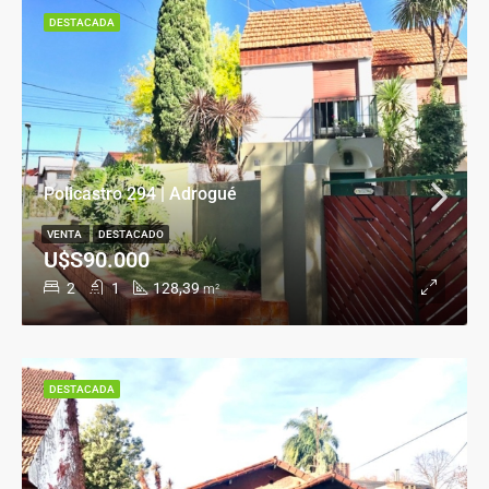
DESTACADA
Policastro 294 | Adrogué
VENTA
DESTACADO
U$S90.000
2
1
128,39
m²
DESTACADA