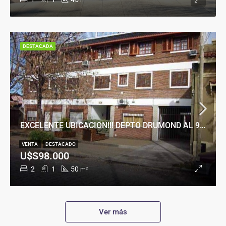
m²
DESTACADA
EXCELENTE UBICACION!!! DEPTO DRUMOND AL 900
VENTA
DESTACADO
U$S98.000
2
1
50
m²
Ver más