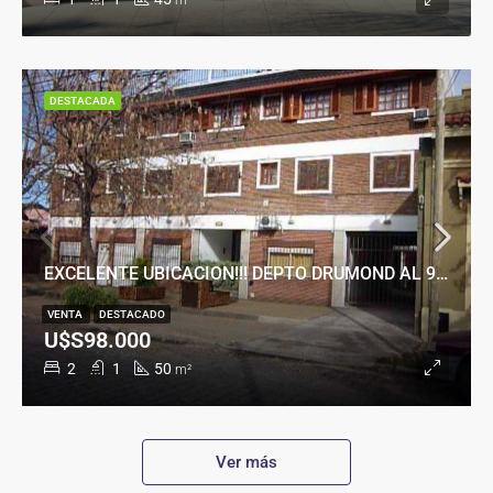
m²
DESTACADA
EXCELENTE UBICACION!!! DEPTO DRUMOND AL 900
VENTA
DESTACADO
U$S98.000
2
1
50
m²
Ver más