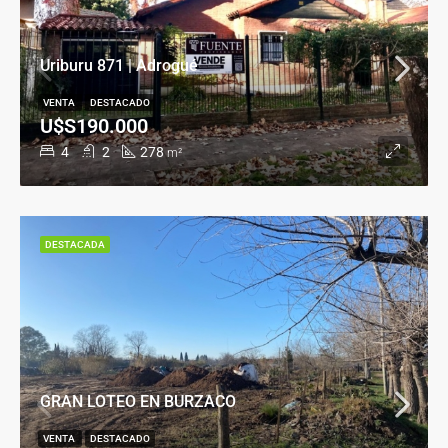
Uriburu 871 | Adrogué
VENTA
DESTACADO
U$S190.000
4
2
278
m²
DESTACADA
GRAN LOTEO EN BURZACO
VENTA
DESTACADO