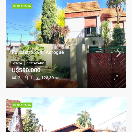
DESTACADA
Policastro 294 | Adrogué
VENTA
DESTACADO
U$S90.000
2
1
128,39
m²
DESTACADA