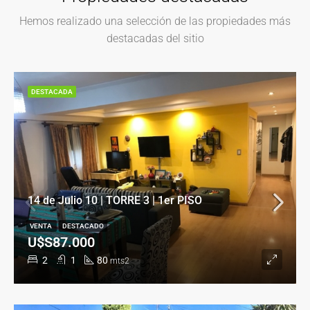
Hemos realizado una selección de las propiedades más
destacadas del sitio
DESTACADA
14 de Julio 10 | TORRE 3 | 1er PISO
VENTA
DESTACADO
U$S87.000
2
1
80
mts2