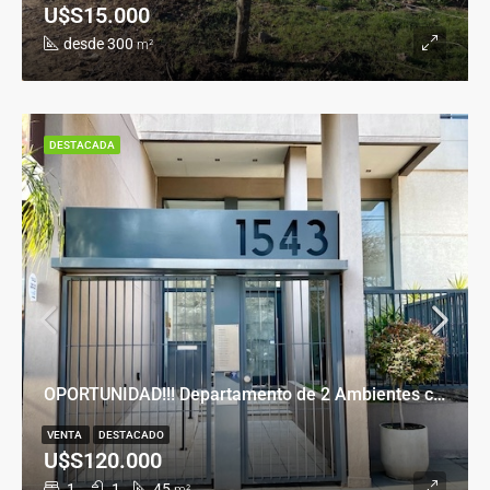
U$S15.000
desde 300
m²
DESTACADA
OPORTUNIDAD!!! Departamento de 2 Ambientes con Cochera en Banfield Este
VENTA
DESTACADO
U$S120.000
1
1
45