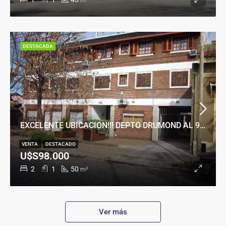
m²
DESTACADA
EXCELENTE UBICACION!!! DEPTO DRUMOND AL 900
VENTA
DESTACADO
U$S98.000
2
1
50
m²
Ver más