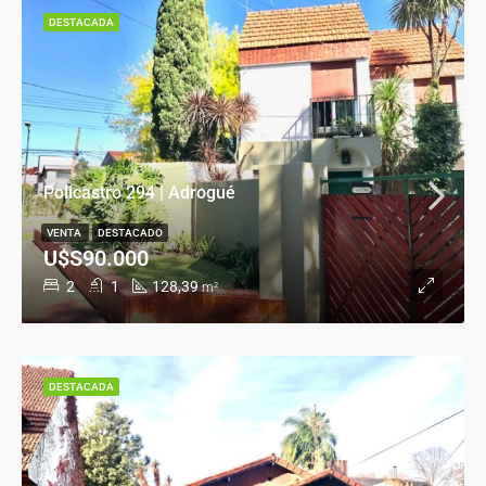
DESTACADA
Policastro 294 | Adrogué
VENTA
DESTACADO
U$S90.000
2
1
128,39
m²
DESTACADA