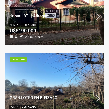
Uriburu 871 | Adrogué
VENTA
DESTACADO
U$S190.000
4
2
278
m²
DESTACADA
GRAN LOTEO EN BURZACO
VENTA
DESTACADO