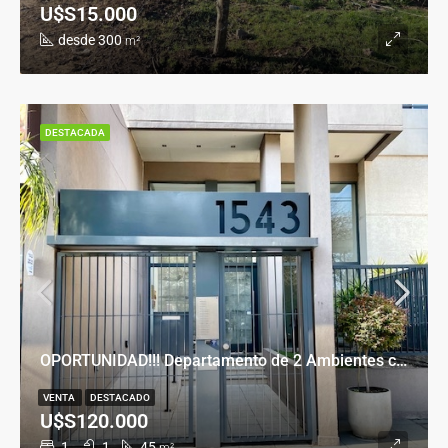
U$S15.000
desde 300
m²
DESTACADA
OPORTUNIDAD!!! Departamento de 2 Ambientes con Cochera en Banfield Este
VENTA
DESTACADO
U$S120.000
1
1
45