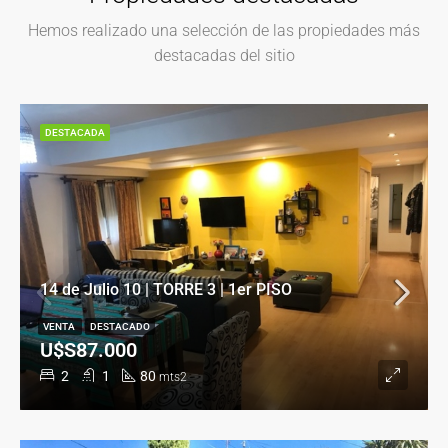
Hemos realizado una selección de las propiedades más
destacadas del sitio
DESTACADA
14 de Julio 10 | TORRE 3 | 1er PISO
VENTA
DESTACADO
U$S87.000
2
1
80
mts2