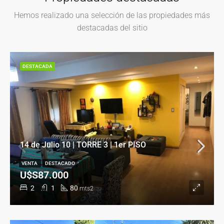
Hemos realizado una selección de las propiedades más
destacadas del sitio
DESTACADA
14 de Julio 10 | TORRE 3 | 1er PISO
VENTA
DESTACADO
U$S87.000
2
1
80
mts2