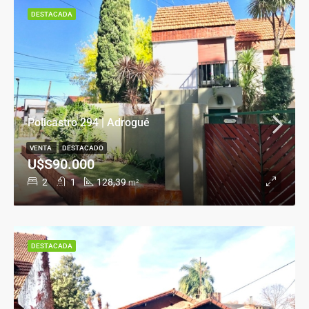
DESTACADA
Policastro 294 | Adrogué
VENTA
DESTACADO
U$S90.000
2
1
128,39
m²
DESTACADA