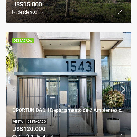
U$S15.000
desde 300
m²
DESTACADA
OPORTUNIDAD!!! Departamento de 2 Ambientes con Cochera en Banfield Este
VENTA
DESTACADO
U$S120.000
1
1
45