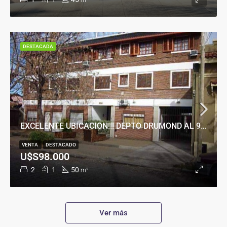
m²
DESTACADA
EXCELENTE UBICACION!!! DEPTO DRUMOND AL 900
VENTA
DESTACADO
U$S98.000
2
1
50
m²
Ver más