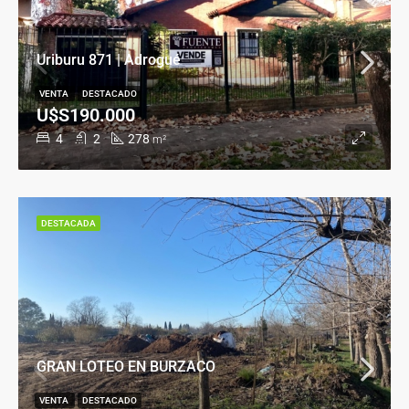
Uriburu 871 | Adrogué
VENTA
DESTACADO
U$S190.000
4
2
278
m²
DESTACADA
GRAN LOTEO EN BURZACO
VENTA
DESTACADO