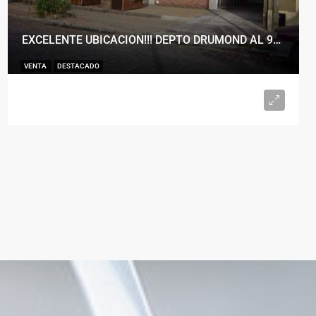
EXCELENTE UBICACION!!! DEPTO DRUMOND AL 900
VENTA
DESTACADO
U$S98.000
2
1
50
m²