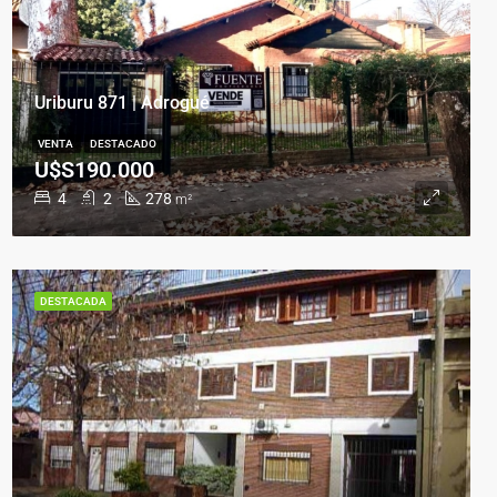
Uriburu 871 | Adrogué
VENTA
DESTACADO
U$S190.000
4
2
278
m²
DESTACADA