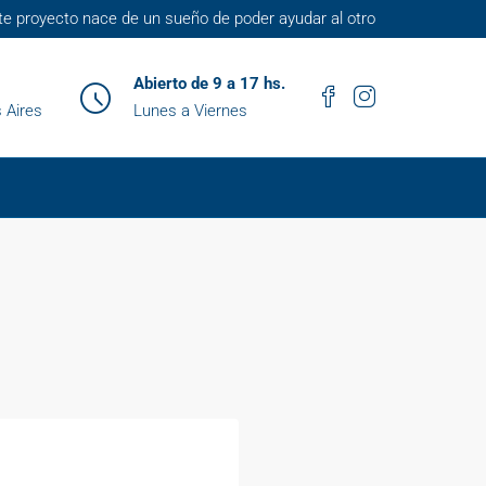
te proyecto nace de un sueño de poder ayudar al otro
Abierto de 9 a 17 hs.
 Aires
Lunes a Viernes