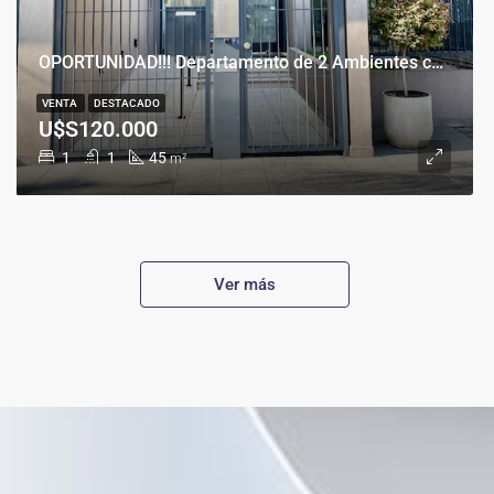
OPORTUNIDAD!!! Departamento de 2 Ambientes con Cochera en Banfield Este
VENTA
DESTACADO
U$S120.000
1
1
45
m²
Ver más