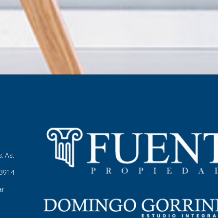
. As.
-3914
ar