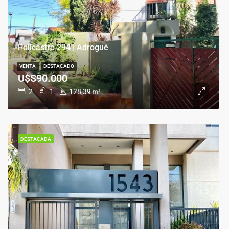
Policastro 294 | Adrogué
VENTA
DESTACADO
U$S90.000
2
1
128,39
m²
DESTACADA