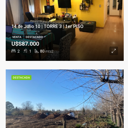
14 de Julio 10 | TORRE 3 | 1er PISO
VENTA
DESTACADO
U$S87.000
2
1
80
mts2
DESTACADA