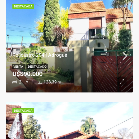
DESTACADA
Policastro 294 | Adrogué
VENTA
DESTACADO
U$S90.000
2
1
128,39
m²
DESTACADA