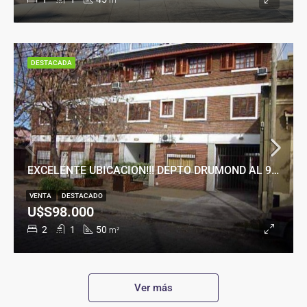
m²
DESTACADA
EXCELENTE UBICACION!!! DEPTO DRUMOND AL 900
VENTA
DESTACADO
U$S98.000
2
1
50
m²
Ver más