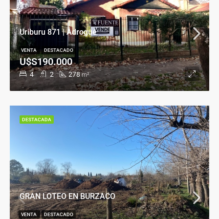
Uriburu 871 | Adrogué
VENTA
DESTACADO
U$S190.000
4
2
278
m²
DESTACADA
GRAN LOTEO EN BURZACO
VENTA
DESTACADO