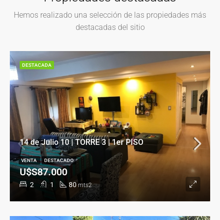
Hemos realizado una selección de las propiedades más
destacadas del sitio
DESTACADA
14 de Julio 10 | TORRE 3 | 1er PISO
VENTA
DESTACADO
U$S87.000
2
1
80
mts2