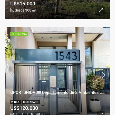
U$S15.000
desde 300
m²
DESTACADA
OPORTUNIDAD!!! Departamento de 2 Ambientes con Cochera en Banfield Este
VENTA
DESTACADO
U$S120.000
1
1
45