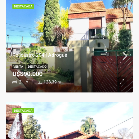
DESTACADA
Policastro 294 | Adrogué
VENTA
DESTACADO
U$S90.000
2
1
128,39
m²
DESTACADA