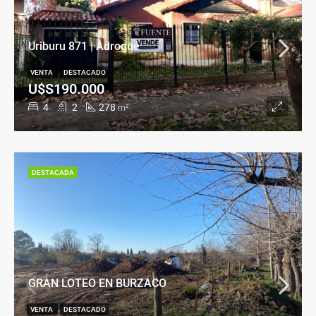
Uriburu 871 | Adrogué
VENTA
DESTACADO
U$S190.000
4
2
278
m²
DESTACADA
GRAN LOTEO EN BURZACO
VENTA
DESTACADO