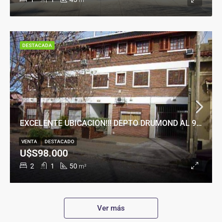
m²
DESTACADA
EXCELENTE UBICACION!!! DEPTO DRUMOND AL 900
VENTA
DESTACADO
U$S98.000
2
1
50
m²
Ver más