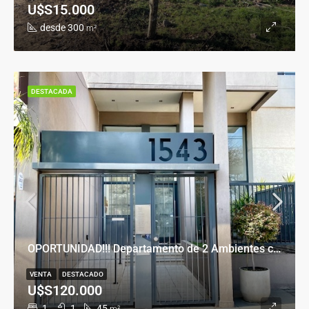
U$S15.000
desde 300
m²
DESTACADA
OPORTUNIDAD!!! Departamento de 2 Ambientes con Cochera en Banfield Este
VENTA
DESTACADO
U$S120.000
1
1
45