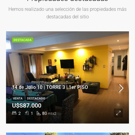
Hemos realizado una selección de las propiedades más
destacadas del sitio
DESTACADA
14 de Julio 10 | TORRE 3 | 1er PISO
VENTA
DESTACADO
U$S87.000
2
1
80
mts2