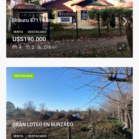
Uriburu 871 | Adrogué
VENTA
DESTACADO
U$S190.000
4
2
278
m²
DESTACADA
GRAN LOTEO EN BURZACO
VENTA
DESTACADO