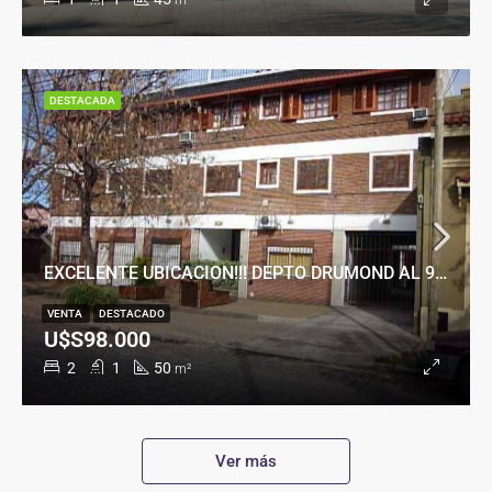
m²
DESTACADA
EXCELENTE UBICACION!!! DEPTO DRUMOND AL 900
VENTA
DESTACADO
U$S98.000
2
1
50
m²
Ver más