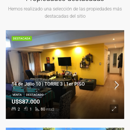
Hemos realizado una selección de las propiedades más
destacadas del sitio
DESTACADA
14 de Julio 10 | TORRE 3 | 1er PISO
VENTA
DESTACADO
U$S87.000
2
1
80
mts2