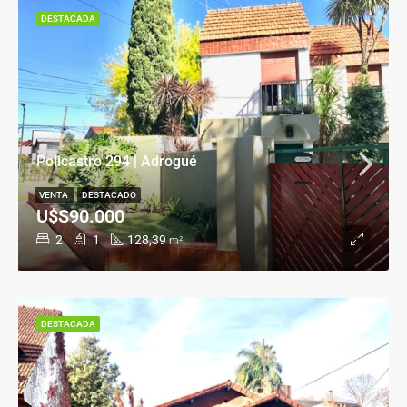
DESTACADA
Policastro 294 | Adrogué
VENTA
DESTACADO
U$S90.000
2
1
128,39
m²
DESTACADA