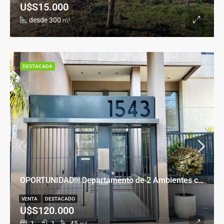
U$S15.000
desde 300
m²
DESTACADA
OPORTUNIDAD!!! Departamento de 2 Ambientes con Cochera en Banfield Este
VENTA
DESTACADO
U$S120.000
1
1
45