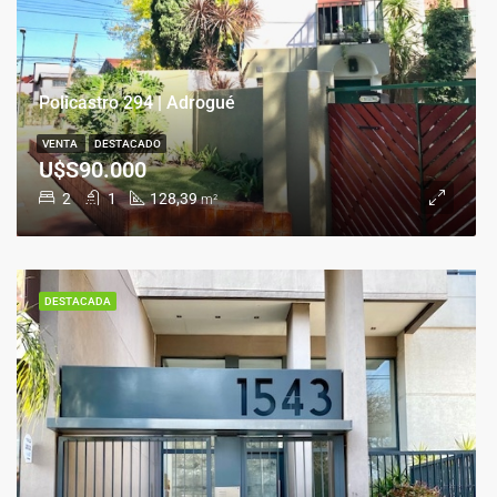
Policastro 294 | Adrogué
VENTA
DESTACADO
U$S90.000
2
1
128,39
m²
DESTACADA