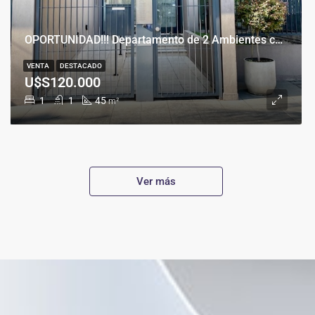
OPORTUNIDAD!!! Departamento de 2 Ambientes con Cochera en Banfield Este
VENTA
DESTACADO
U$S120.000
1
1
45
m²
Ver más