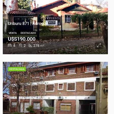
Uriburu 871 | Adrogué
VENTA
DESTACADO
U$S190.000
4
2
278
m²
DESTACADA