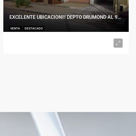
EXCELENTE UBICACION!!! DEPTO DRUMOND AL 900
VENTA
DESTACADO
U$S98.000
2
1
50
m²