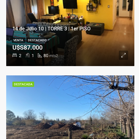
14 de Julio 10 | TORRE 3 | 1er PISO
VENTA
DESTACADO
U$S87.000
2
1
80
mts2
DESTACADA