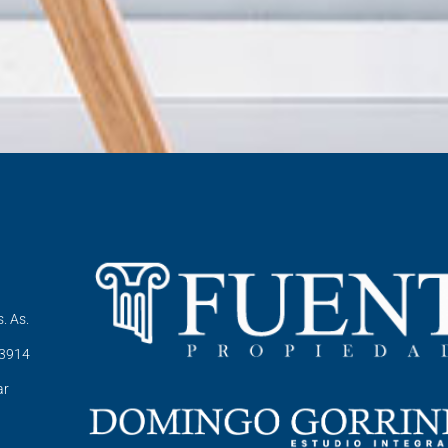
. As.
-3914
ar