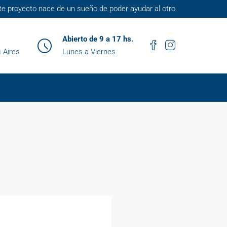
te proyecto nace de un sueño de poder ayudar al otro
Abierto de 9 a 17 hs.
 Aires
Lunes a Viernes