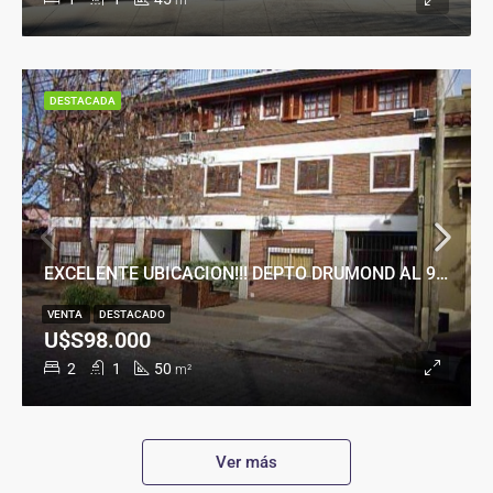
m²
DESTACADA
EXCELENTE UBICACION!!! DEPTO DRUMOND AL 900
VENTA
DESTACADO
U$S98.000
2
1
50
m²
Ver más