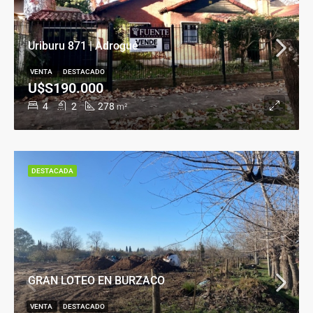
Uriburu 871 | Adrogué
VENTA
DESTACADO
U$S190.000
4
2
278
m²
DESTACADA
GRAN LOTEO EN BURZACO
VENTA
DESTACADO