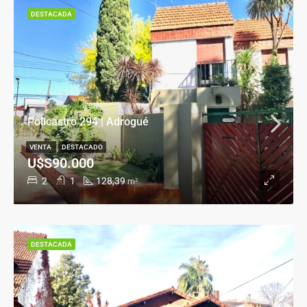
DESTACADA
Policastro 294 | Adrogué
VENTA
DESTACADO
U$S90.000
2
1
128,39
m²
DESTACADA