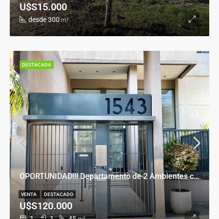
U$S15.000
desde 300
m²
DESTACADA
OPORTUNIDAD!!! Departamento de 2 Ambientes con Cochera en Banfield Este
VENTA
DESTACADO
U$S120.000
1
1
45