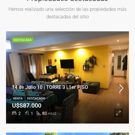
Hemos realizado una selección de las propiedades más
destacadas del sitio
DESTACADA
14 de Julio 10 | TORRE 3 | 1er PISO
VENTA
DESTACADO
U$S87.000
2
1
80
mts2