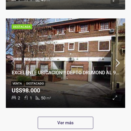
m²
DESTACADA
EXCELENTE UBICACION!!! DEPTO DRUMOND AL 900
VENTA
DESTACADO
U$S98.000
2
1
50
m²
Ver más