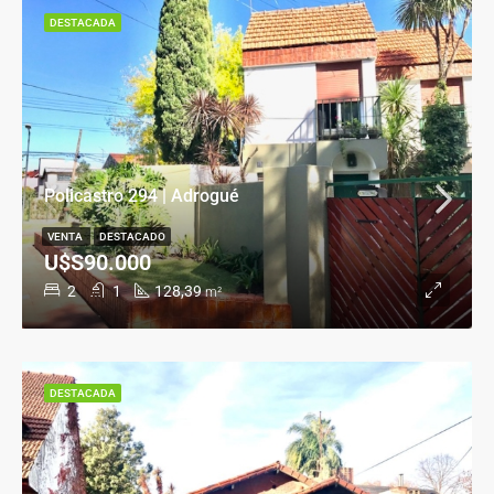
DESTACADA
Policastro 294 | Adrogué
VENTA
DESTACADO
U$S90.000
2
1
128,39
m²
DESTACADA