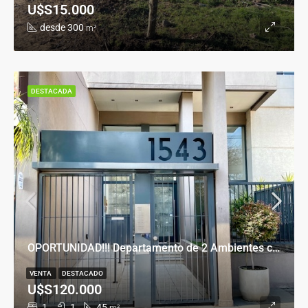
U$S15.000
desde 300
m²
DESTACADA
OPORTUNIDAD!!! Departamento de 2 Ambientes con Cochera en Banfield Este
VENTA
DESTACADO
U$S120.000
1
1
45