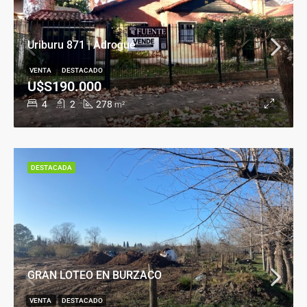
Uriburu 871 | Adrogué
VENTA
DESTACADO
U$S190.000
4
2
278
m²
DESTACADA
GRAN LOTEO EN BURZACO
VENTA
DESTACADO