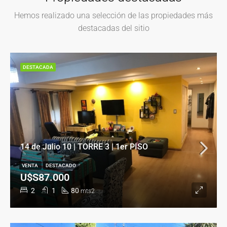
Hemos realizado una selección de las propiedades más
destacadas del sitio
DESTACADA
14 de Julio 10 | TORRE 3 | 1er PISO
VENTA
DESTACADO
U$S87.000
2
1
80
mts2