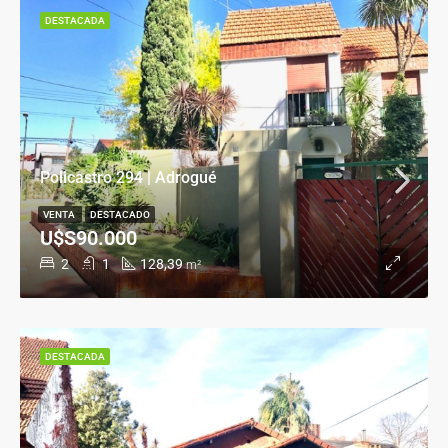
DESTACADA
Policastro 294 | Adrogué
VENTA
DESTACADO
U$S90.000
2
1
128,39
m²
DESTACADA