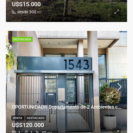
U$S15.000
desde 300
m²
DESTACADA
OPORTUNIDAD!!! Departamento de 2 Ambientes con Cochera en Banfield Este
VENTA
DESTACADO
U$S120.000
1
1
45