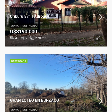
Uriburu 871 | Adrogué
VENTA
DESTACADO
U$S190.000
4
2
278
m²
DESTACADA
GRAN LOTEO EN BURZACO
VENTA
DESTACADO