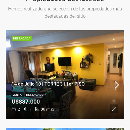
Hemos realizado una selección de las propiedades más
destacadas del sitio
DESTACADA
14 de Julio 10 | TORRE 3 | 1er PISO
VENTA
DESTACADO
U$S87.000
2
1
80
mts2