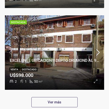
m²
DESTACADA
EXCELENTE UBICACION!!! DEPTO DRUMOND AL 900
VENTA
DESTACADO
U$S98.000
2
1
50
m²
Ver más