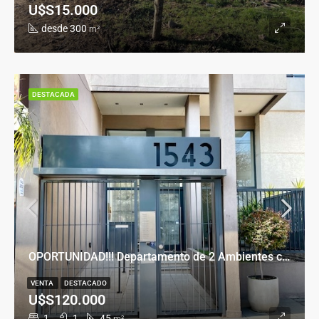
U$S15.000
desde 300
m²
DESTACADA
OPORTUNIDAD!!! Departamento de 2 Ambientes con Cochera en Banfield Este
VENTA
DESTACADO
U$S120.000
1
1
45