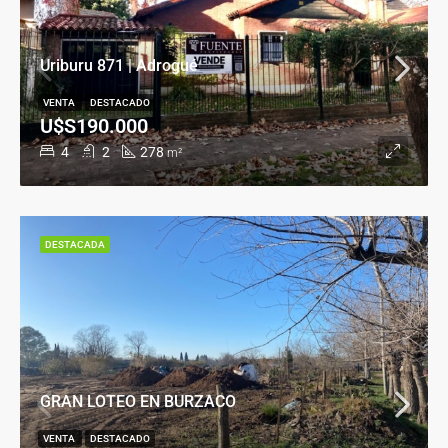
Uriburu 871 | Adrogué
VENTA
DESTACADO
U$S190.000
4
2
278
m²
DESTACADA
GRAN LOTEO EN BURZACO
VENTA
DESTACADO