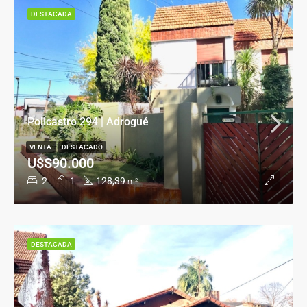
DESTACADA
Policastro 294 | Adrogué
VENTA
DESTACADO
U$S90.000
2
1
128,39
m²
DESTACADA