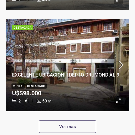
m²
DESTACADA
EXCELENTE UBICACION!!! DEPTO DRUMOND AL 900
VENTA
DESTACADO
U$S98.000
2
1
50
m²
Ver más