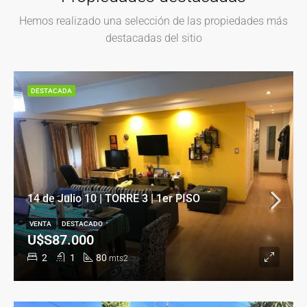
Hemos realizado una selección de las propiedades más
destacadas del sitio
DESTACADA
14 de Julio 10 | TORRE 3 | 1er PISO
VENTA
DESTACADO
U$S87.000
2
1
80
mts2