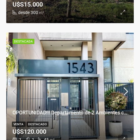
U$S15.000
desde 300
m²
DESTACADA
OPORTUNIDAD!!! Departamento de 2 Ambientes con Cochera en Banfield Este
VENTA
DESTACADO
U$S120.000
1
1
45