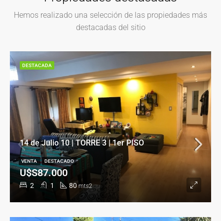
Hemos realizado una selección de las propiedades más
destacadas del sitio
DESTACADA
14 de Julio 10 | TORRE 3 | 1er PISO
VENTA
DESTACADO
U$S87.000
2
1
80
mts2