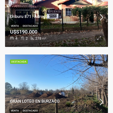
Uriburu 871 | Adrogué
VENTA
DESTACADO
U$S190.000
4
2
278
m²
DESTACADA
GRAN LOTEO EN BURZACO
VENTA
DESTACADO