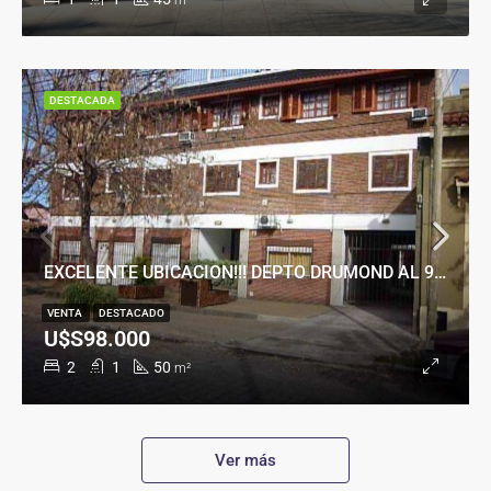
m²
DESTACADA
EXCELENTE UBICACION!!! DEPTO DRUMOND AL 900
VENTA
DESTACADO
U$S98.000
2
1
50
m²
Ver más