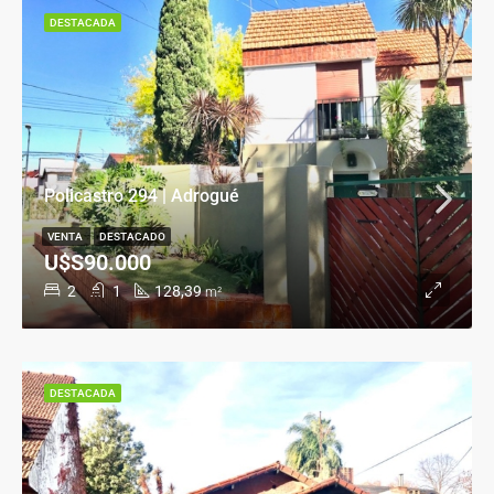
DESTACADA
Policastro 294 | Adrogué
VENTA
DESTACADO
U$S90.000
2
1
128,39
m²
DESTACADA