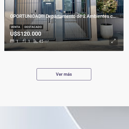
OPORTUNIDAD!!! Departamento de 2 Ambientes con Cochera en Banfield Este
VENTA
DESTACADO
U$S120.000
1
1
45
m²
Ver más