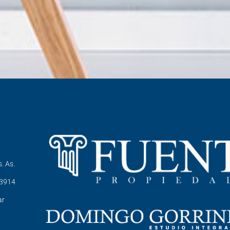
. As.
-3914
ar