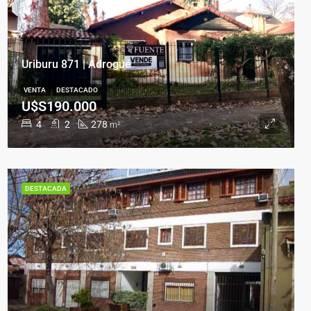
Uriburu 871 | Adrogué
VENTA
DESTACADO
U$S190.000
4
2
278
m²
DESTACADA