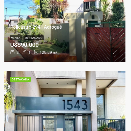
Policastro 294 | Adrogué
VENTA
DESTACADO
U$S90.000
2
1
128,39
m²
DESTACADA