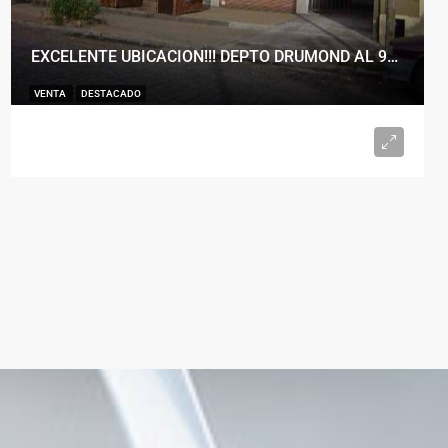
EXCELENTE UBICACION!!! DEPTO DRUMOND AL 900
VENTA
DESTACADO
U$S98.000
2
1
50
m²