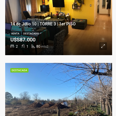
14 de Julio 10 | TORRE 3 | 1er PISO
VENTA
DESTACADO
U$S87.000
2
1
80
mts2
DESTACADA