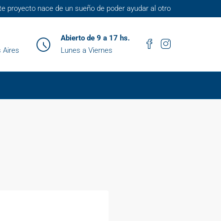
te proyecto nace de un sueño de poder ayudar al otro
Abierto de 9 a 17 hs.
 Aires
Lunes a Viernes