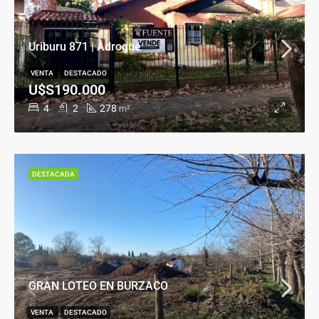
Uriburu 871 | Adrogué
VENTA
DESTACADO
U$S190.000
4
2
278
m²
DESTACADA
GRAN LOTEO EN BURZACO
VENTA
DESTACADO