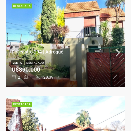
DESTACADA
Policastro 294 | Adrogué
VENTA
DESTACADO
U$S90.000
2
1
128,39
m²
DESTACADA