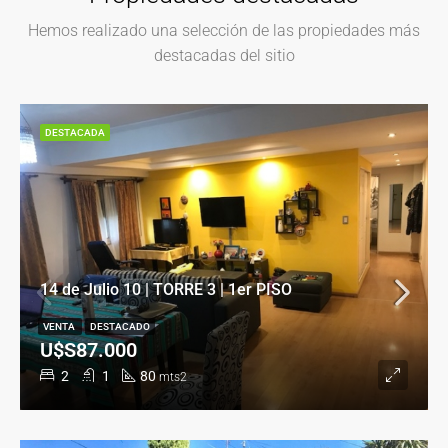
Hemos realizado una selección de las propiedades más
destacadas del sitio
DESTACADA
14 de Julio 10 | TORRE 3 | 1er PISO
VENTA
DESTACADO
U$S87.000
2
1
80
mts2