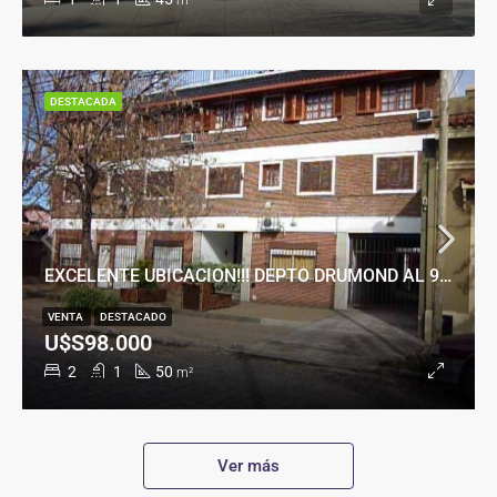
m²
DESTACADA
EXCELENTE UBICACION!!! DEPTO DRUMOND AL 900
VENTA
DESTACADO
U$S98.000
2
1
50
m²
Ver más