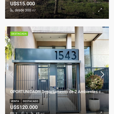
U$S15.000
desde 300
m²
DESTACADA
OPORTUNIDAD!!! Departamento de 2 Ambientes con Cochera en Banfield Este
VENTA
DESTACADO
U$S120.000
1
1
45