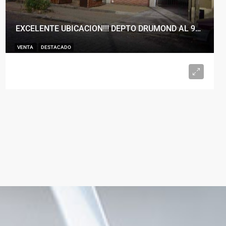
EXCELENTE UBICACION!!! DEPTO DRUMOND AL 900
VENTA
DESTACADO
U$S98.000
2
1
50
m²