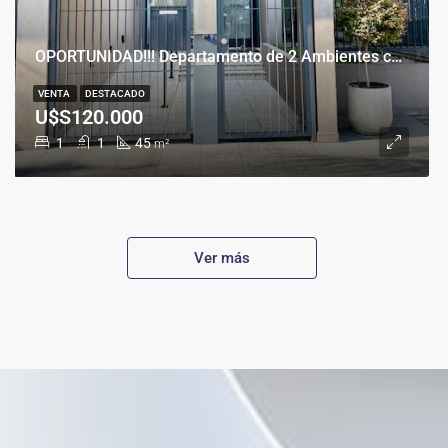
OPORTUNIDAD!!! Departamento de 2 Ambientes con Cochera en Banfield Este
VENTA
DESTACADO
U$S120.000
1
1
45
m²
Ver más