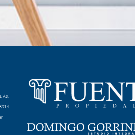
. As.
-3914
ar