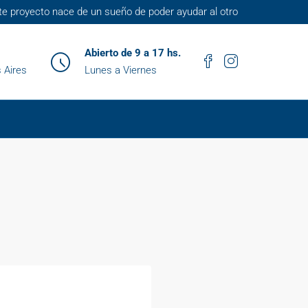
te proyecto nace de un sueño de poder ayudar al otro
Abierto de 9 a 17 hs.
 Aires
Lunes a Viernes