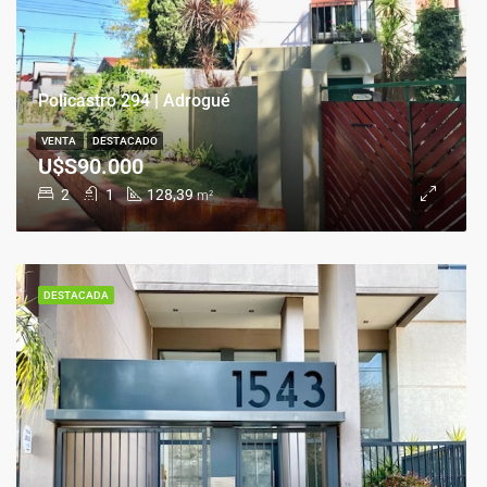
Policastro 294 | Adrogué
VENTA
DESTACADO
U$S90.000
2
1
128,39
m²
DESTACADA