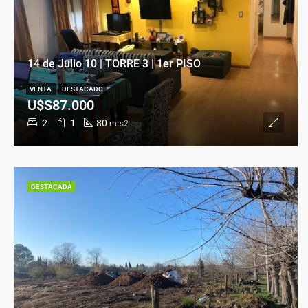
14 de Julio 10 | TORRE 3 | 1er PISO
VENTA
DESTACADO
U$S87.000
2
1
80
mts2
DESTACADA