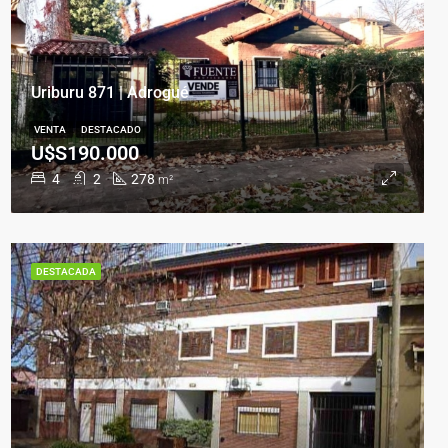
Uriburu 871 | Adrogué
VENTA
DESTACADO
U$S190.000
4
2
278
m²
DESTACADA