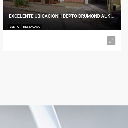
EXCELENTE UBICACION!!! DEPTO DRUMOND AL 900
VENTA
DESTACADO
U$S98.000
2
1
50
m²