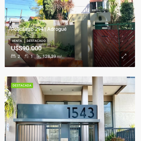
Policastro 294 | Adrogué
VENTA
DESTACADO
U$S90.000
2
1
128,39
m²
DESTACADA