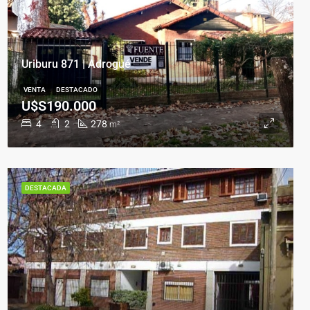
Uriburu 871 | Adrogué
VENTA
DESTACADO
U$S190.000
4
2
278
m²
DESTACADA