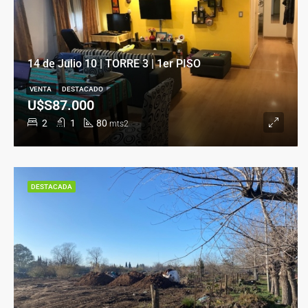
14 de Julio 10 | TORRE 3 | 1er PISO
VENTA
DESTACADO
U$S87.000
2
1
80
mts2
DESTACADA