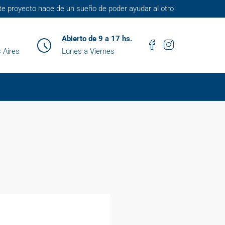
te proyecto nace de un sueño de poder ayudar al otro
Abierto de 9 a 17 hs.
 Aires
Lunes a Viernes