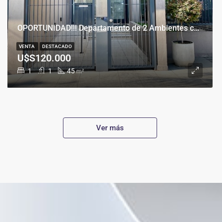
OPORTUNIDAD!!! Departamento de 2 Ambientes con Cochera en Banfield Este
VENTA
DESTACADO
U$S120.000
1
1
45
m²
Ver más