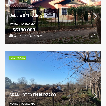
Uriburu 871 | Adrogué
VENTA
DESTACADO
U$S190.000
4
2
278
m²
DESTACADA
GRAN LOTEO EN BURZACO
VENTA
DESTACADO