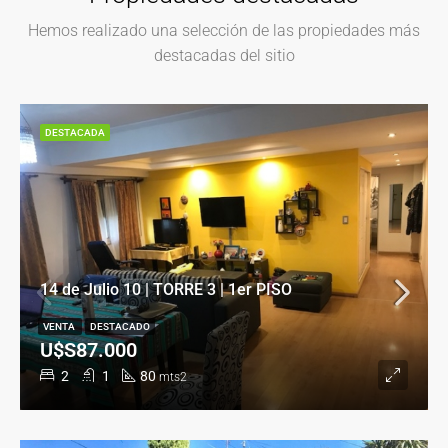
Hemos realizado una selección de las propiedades más
destacadas del sitio
DESTACADA
14 de Julio 10 | TORRE 3 | 1er PISO
VENTA
DESTACADO
U$S87.000
2
1
80
mts2