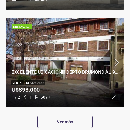
m²
DESTACADA
EXCELENTE UBICACION!!! DEPTO DRUMOND AL 900
VENTA
DESTACADO
U$S98.000
2
1
50
m²
Ver más