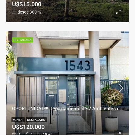
U$S15.000
desde 300
m²
DESTACADA
OPORTUNIDAD!!! Departamento de 2 Ambientes con Cochera en Banfield Este
VENTA
DESTACADO
U$S120.000
1
1
45