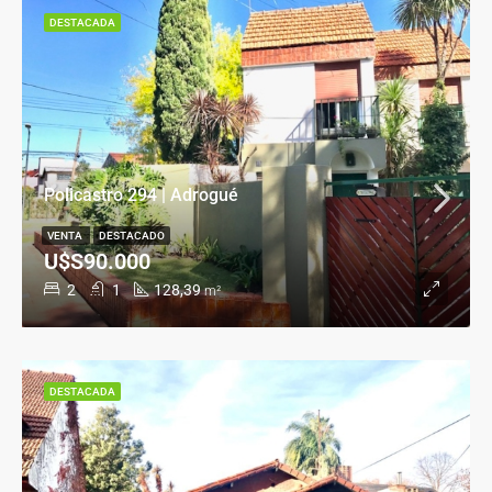
DESTACADA
Policastro 294 | Adrogué
VENTA
DESTACADO
U$S90.000
2
1
128,39
m²
DESTACADA