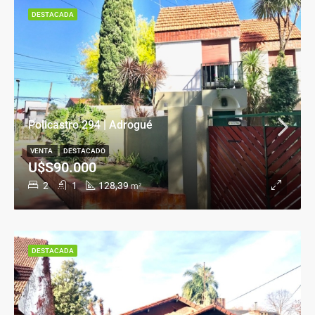
DESTACADA
Policastro 294 | Adrogué
VENTA
DESTACADO
U$S90.000
2
1
128,39
m²
DESTACADA