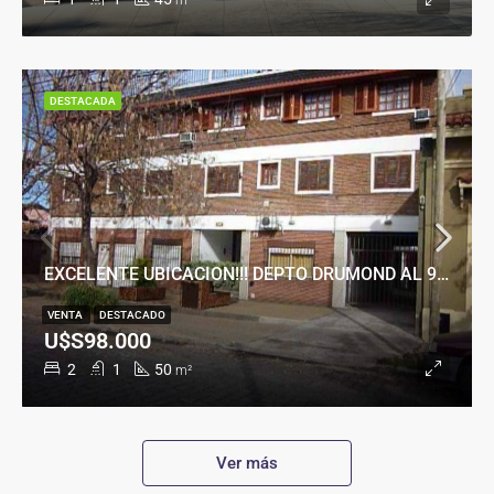
m²
DESTACADA
EXCELENTE UBICACION!!! DEPTO DRUMOND AL 900
VENTA
DESTACADO
U$S98.000
2
1
50
m²
Ver más