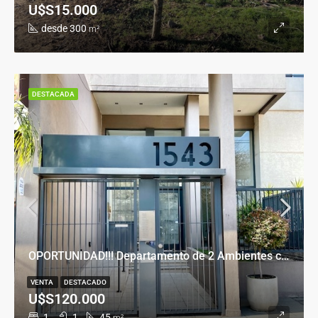
U$S15.000
desde 300
m²
DESTACADA
OPORTUNIDAD!!! Departamento de 2 Ambientes con Cochera en Banfield Este
VENTA
DESTACADO
U$S120.000
1
1
45