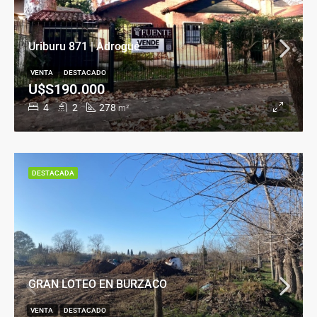
Uriburu 871 | Adrogué
VENTA
DESTACADO
U$S190.000
4
2
278
m²
DESTACADA
GRAN LOTEO EN BURZACO
VENTA
DESTACADO