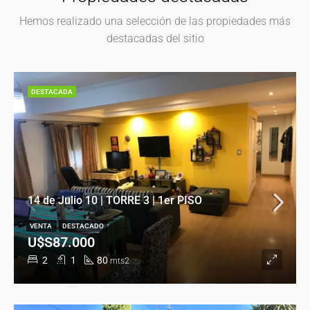
Hemos realizado una selección de las propiedades más
destacadas del sitio
DESTACADA
14 de Julio 10 | TORRE 3 | 1er PISO
VENTA
DESTACADO
U$S87.000
2
1
80
mts2