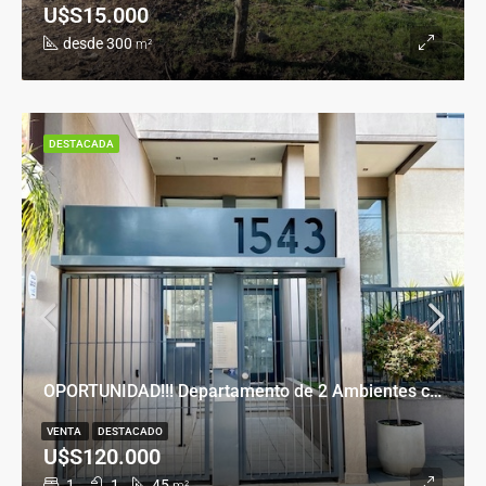
U$S15.000
desde 300
m²
DESTACADA
OPORTUNIDAD!!! Departamento de 2 Ambientes con Cochera en Banfield Este
VENTA
DESTACADO
U$S120.000
1
1
45