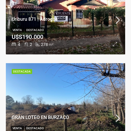
Uriburu 871 | Adrogué
VENTA
DESTACADO
U$S190.000
4
2
278
m²
DESTACADA
GRAN LOTEO EN BURZACO
VENTA
DESTACADO