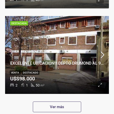
m²
DESTACADA
EXCELENTE UBICACION!!! DEPTO DRUMOND AL 900
VENTA
DESTACADO
U$S98.000
2
1
50
m²
Ver más