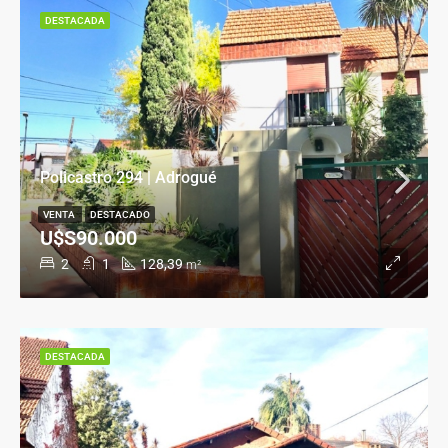
DESTACADA
Policastro 294 | Adrogué
VENTA
DESTACADO
U$S90.000
2
1
128,39
m²
DESTACADA