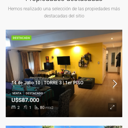
Hemos realizado una selección de las propiedades más
destacadas del sitio
DESTACADA
14 de Julio 10 | TORRE 3 | 1er PISO
VENTA
DESTACADO
U$S87.000
2
1
80
mts2