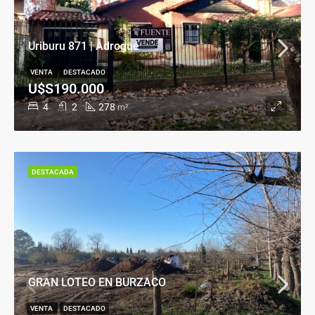
Uriburu 871 | Adrogué
VENTA
DESTACADO
U$S190.000
4
2
278
m²
DESTACADA
GRAN LOTEO EN BURZACO
VENTA
DESTACADO