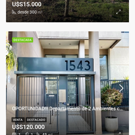
U$S15.000
desde 300
m²
DESTACADA
OPORTUNIDAD!!! Departamento de 2 Ambientes con Cochera en Banfield Este
VENTA
DESTACADO
U$S120.000
1
1
45