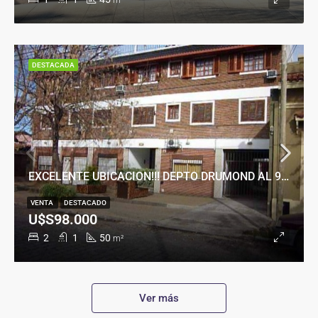
m²
DESTACADA
EXCELENTE UBICACION!!! DEPTO DRUMOND AL 900
VENTA
DESTACADO
U$S98.000
2
1
50
m²
Ver más