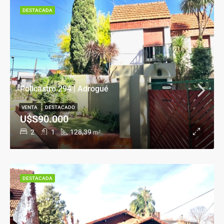
DESTACADA
Policastro 294 | Adrogué
VENTA
DESTACADO
U$S90.000
2
1
128,39
m²
DESTACADA