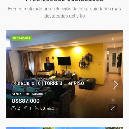
Hemos realizado una selección de las propiedades más
destacadas del sitio
DESTACADA
14 de Julio 10 | TORRE 3 | 1er PISO
VENTA
DESTACADO
U$S87.000
2
1
80
mts2