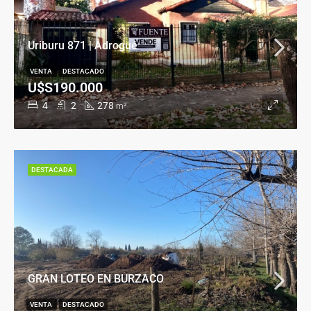
Uriburu 871 | Adrogué
VENTA
DESTACADO
U$S190.000
4
2
278
m²
DESTACADA
GRAN LOTEO EN BURZACO
VENTA
DESTACADO