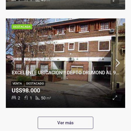
m²
DESTACADA
EXCELENTE UBICACION!!! DEPTO DRUMOND AL 900
VENTA
DESTACADO
U$S98.000
2
1
50
m²
Ver más