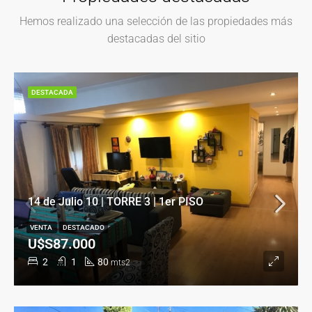
Hemos realizado una selección de las propiedades más
destacadas del sitio
DESTACADA
14 de Julio 10 | TORRE 3 | 1er PISO
VENTA
DESTACADO
U$S87.000
2
1
80
mts2