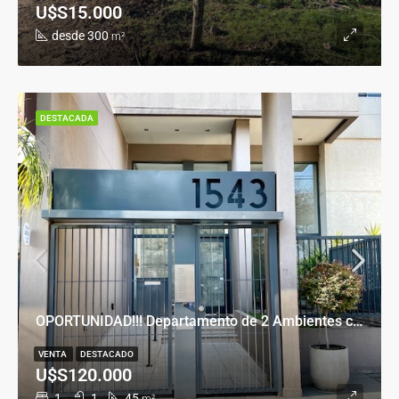
U$S15.000
desde 300
m²
DESTACADA
OPORTUNIDAD!!! Departamento de 2 Ambientes con Cochera en Banfield Este
VENTA
DESTACADO
U$S120.000
1
1
45