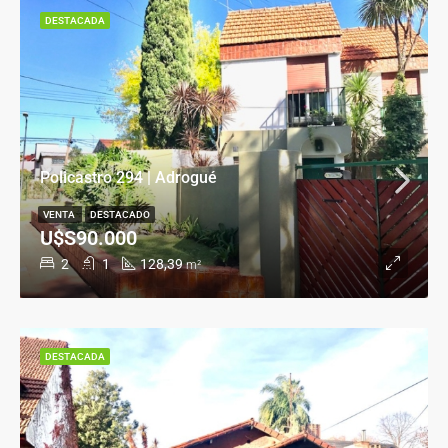
DESTACADA
Policastro 294 | Adrogué
VENTA
DESTACADO
U$S90.000
2
1
128,39
m²
DESTACADA