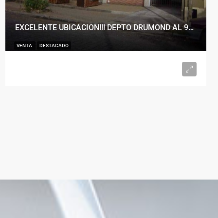
EXCELENTE UBICACION!!! DEPTO DRUMOND AL 900
VENTA
DESTACADO
U$S98.000
2
1
50
m²