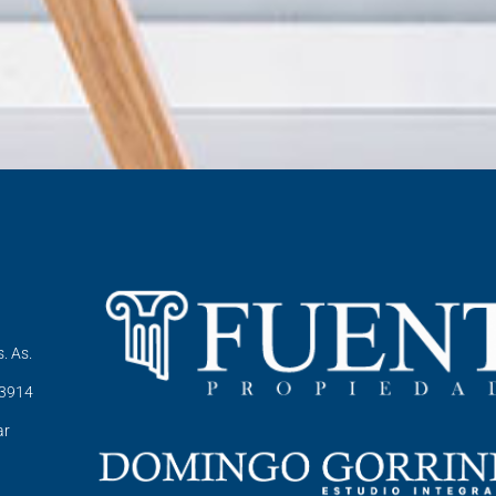
. As.
-3914
ar