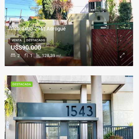
Policastro 294 | Adrogué
VENTA
DESTACADO
U$S90.000
2
1
128,39
m²
DESTACADA