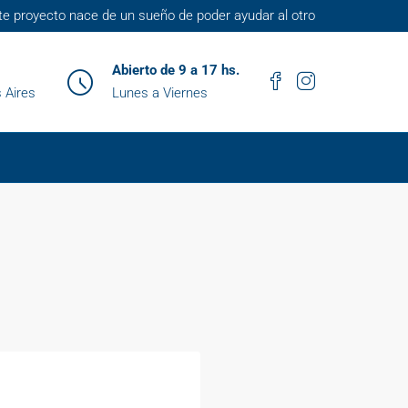
te proyecto nace de un sueño de poder ayudar al otro
Abierto de 9 a 17 hs.
 Aires
Lunes a Viernes