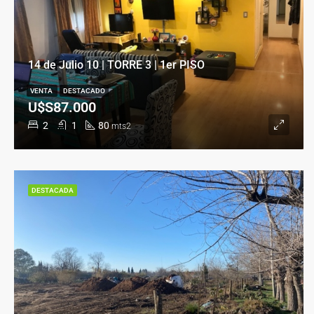
14 de Julio 10 | TORRE 3 | 1er PISO
VENTA
DESTACADO
U$S87.000
2
1
80
mts2
DESTACADA