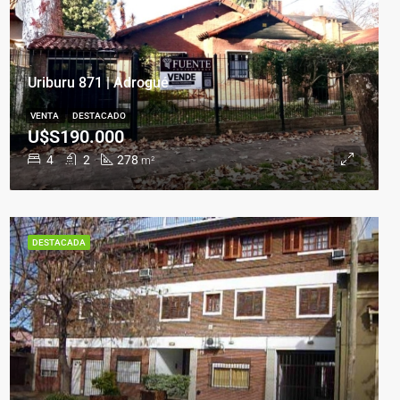
Uriburu 871 | Adrogué
VENTA
DESTACADO
U$S190.000
4
2
278
m²
DESTACADA