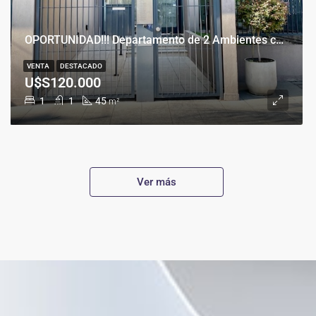
OPORTUNIDAD!!! Departamento de 2 Ambientes con Cochera en Banfield Este
VENTA
DESTACADO
U$S120.000
1
1
45
m²
Ver más