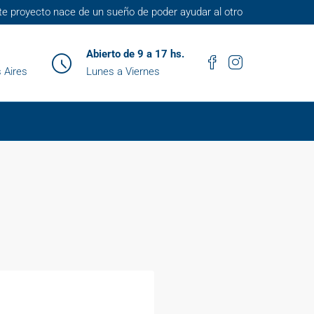
te proyecto nace de un sueño de poder ayudar al otro
Abierto de 9 a 17 hs.
 Aires
Lunes a Viernes