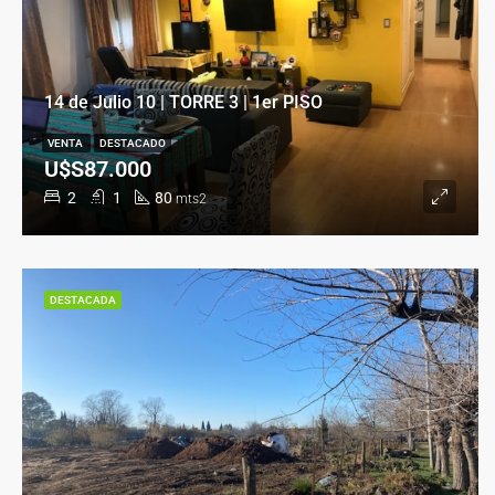
14 de Julio 10 | TORRE 3 | 1er PISO
VENTA
DESTACADO
U$S87.000
2
1
80
mts2
DESTACADA