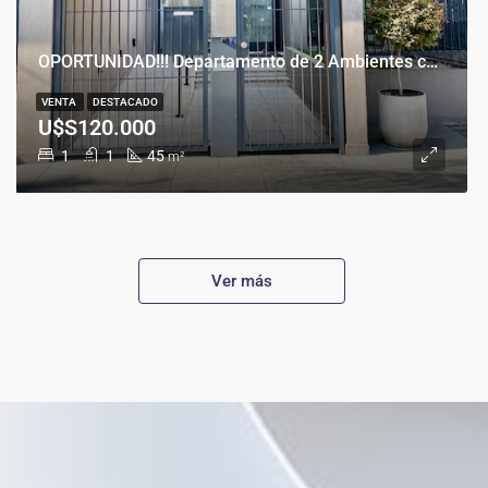
OPORTUNIDAD!!! Departamento de 2 Ambientes con Cochera en Banfield Este
VENTA
DESTACADO
U$S120.000
1
1
45
m²
Ver más