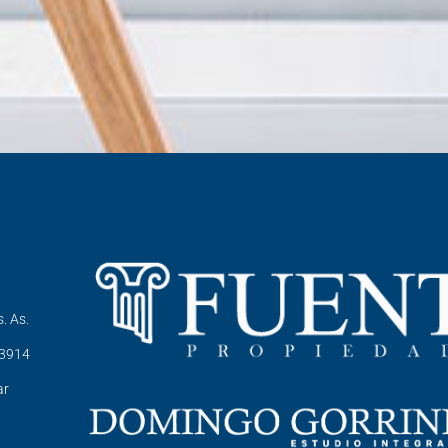
. As.
-3914
ar