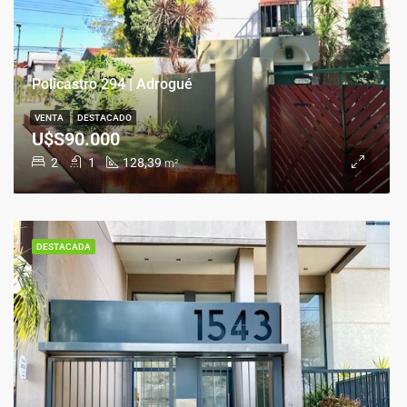
Policastro 294 | Adrogué
VENTA
DESTACADO
U$S90.000
2
1
128,39
m²
DESTACADA