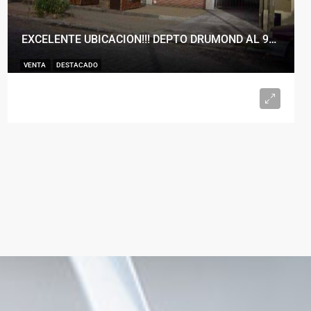
EXCELENTE UBICACION!!! DEPTO DRUMOND AL 900
VENTA
DESTACADO
U$S98.000
2
1
50
m²