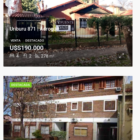
Uriburu 871 | Adrogué
VENTA
DESTACADO
U$S190.000
4
2
278
m²
DESTACADA