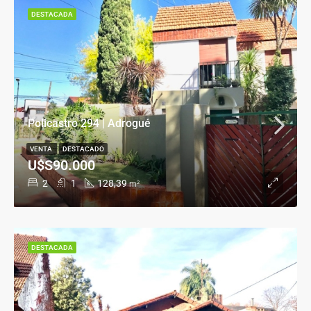
DESTACADA
Policastro 294 | Adrogué
VENTA
DESTACADO
U$S90.000
2
1
128,39
m²
DESTACADA