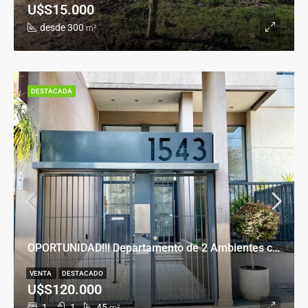
U$S15.000
desde 300
m²
DESTACADA
OPORTUNIDAD!!! Departamento de 2 Ambientes con Cochera en Banfield Este
VENTA
DESTACADO
U$S120.000
1
1
45