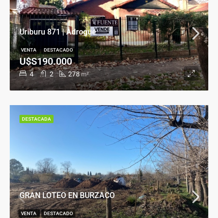
Uriburu 871 | Adrogué
VENTA
DESTACADO
U$S190.000
4
2
278
m²
DESTACADA
GRAN LOTEO EN BURZACO
VENTA
DESTACADO