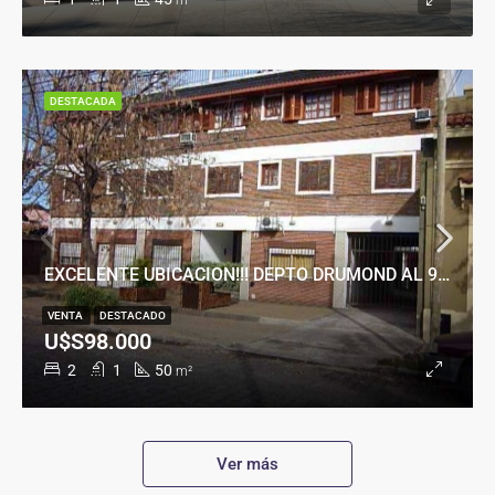
m²
DESTACADA
EXCELENTE UBICACION!!! DEPTO DRUMOND AL 900
VENTA
DESTACADO
U$S98.000
2
1
50
m²
Ver más