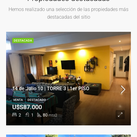
Hemos realizado una selección de las propiedades más
destacadas del sitio
DESTACADA
14 de Julio 10 | TORRE 3 | 1er PISO
VENTA
DESTACADO
U$S87.000
2
1
80
mts2