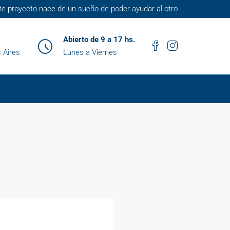
te proyecto nace de un sueño de poder ayudar al otro
Abierto de 9 a 17 hs.
 Aires
Lunes a Viernes