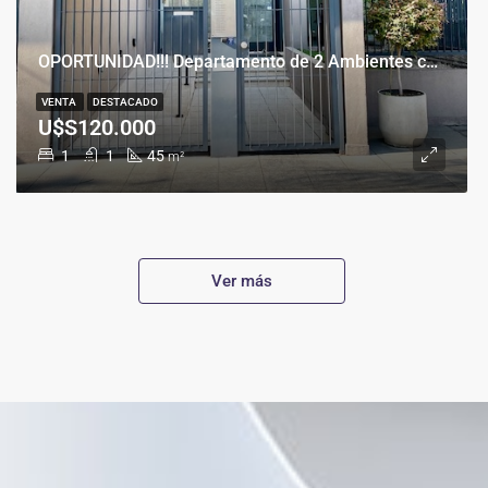
OPORTUNIDAD!!! Departamento de 2 Ambientes con Cochera en Banfield Este
VENTA
DESTACADO
U$S120.000
1
1
45
m²
Ver más