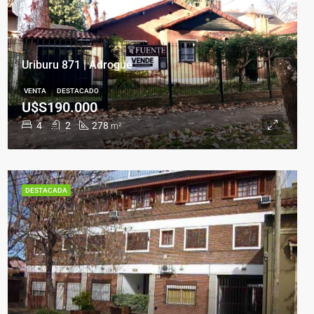
Uriburu 871 | Adrogué
VENTA
DESTACADO
U$S190.000
4
2
278
m²
DESTACADA