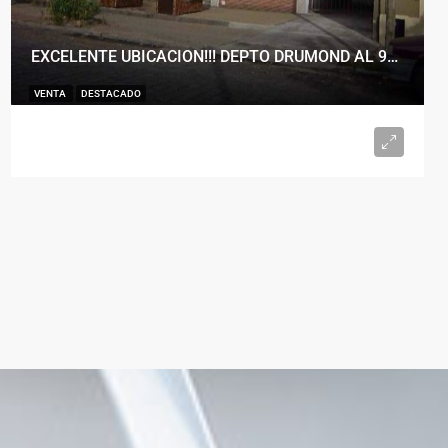
EXCELENTE UBICACION!!! DEPTO DRUMOND AL 900
VENTA
DESTACADO
U$S98.000
2
1
50
m²