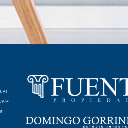
. As.
-3914
ar