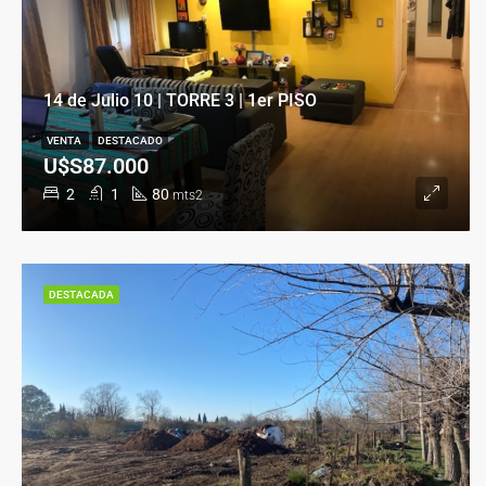
14 de Julio 10 | TORRE 3 | 1er PISO
VENTA
DESTACADO
U$S87.000
2
1
80
mts2
DESTACADA