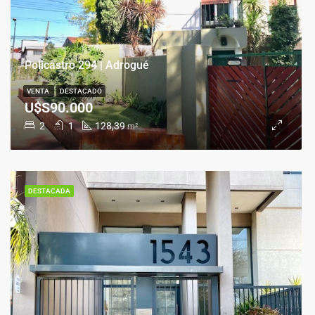
Policastro 294 | Adrogué
VENTA
DESTACADO
U$S90.000
2
1
128,39
m²
DESTACADA