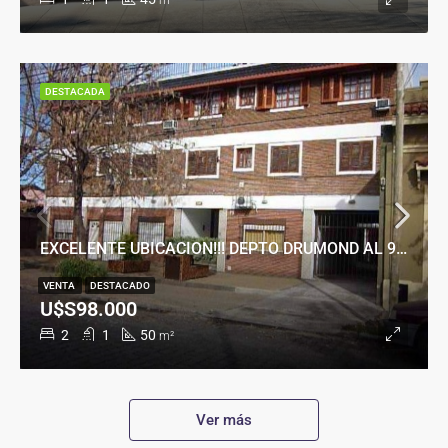
m²
DESTACADA
EXCELENTE UBICACION!!! DEPTO DRUMOND AL 900
VENTA
DESTACADO
U$S98.000
2
1
50
m²
Ver más