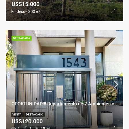
U$S15.000
desde 300
m²
DESTACADA
OPORTUNIDAD!!! Departamento de 2 Ambientes con Cochera en Banfield Este
VENTA
DESTACADO
U$S120.000
1
1
45