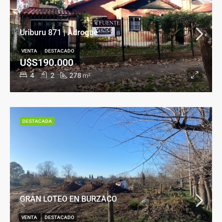
Uriburu 871 | Adrogué
VENTA
DESTACADO
U$S190.000
4
2
278
m²
DESTACADA
GRAN LOTEO EN BURZACO
VENTA
DESTACADO