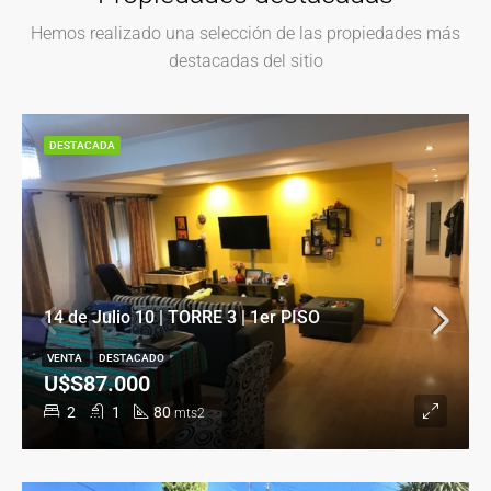
Hemos realizado una selección de las propiedades más
destacadas del sitio
DESTACADA
14 de Julio 10 | TORRE 3 | 1er PISO
VENTA
DESTACADO
U$S87.000
2
1
80
mts2