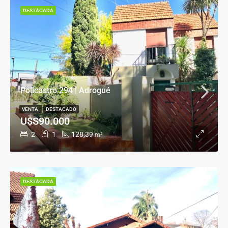
DESTACADA
Policastro 294 | Adrogué
VENTA
DESTACADO
U$S90.000
2
1
128,39
m²
DESTACADA