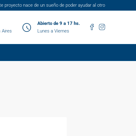
te proyecto nace de un sueño de poder ayudar al otro
Abierto de 9 a 17 hs.
 Aires
Lunes a Viernes