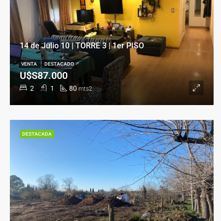
14 de Julio 10 | TORRE 3 | 1er PISO
VENTA
DESTACADO
U$S87.000
2
1
80
mts2
DESTACADA