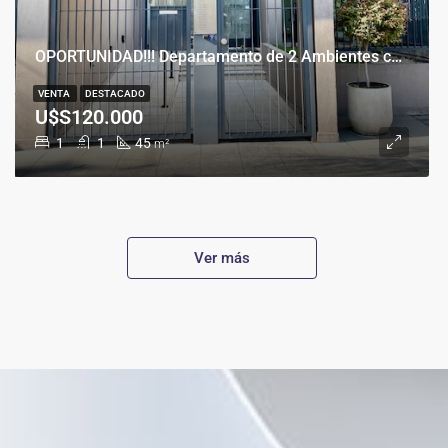
OPORTUNIDAD!!! Departamento de 2 Ambientes con Cochera en Banfield Este
VENTA
DESTACADO
U$S120.000
1
1
45
m²
Ver más