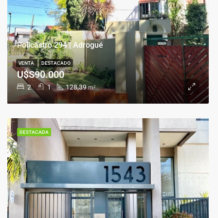
Policastro 294 | Adrogué
VENTA
DESTACADO
U$S90.000
2
1
128,39
m²
DESTACADA