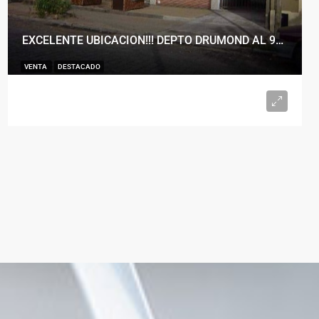
EXCELENTE UBICACION!!! DEPTO DRUMOND AL 900
VENTA
DESTACADO
U$S98.000
2
1
50
m²