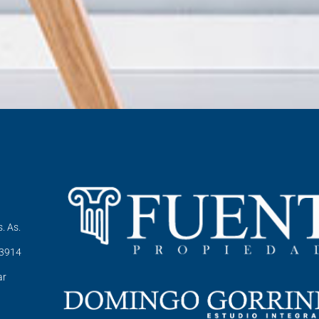
. As.
-3914
ar