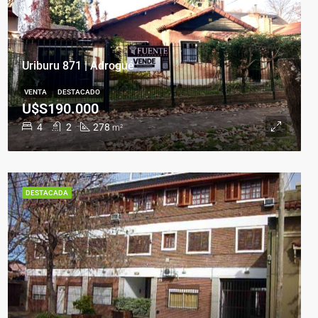
Uriburu 871 | Adrogué
VENTA
DESTACADO
U$S190.000
4
2
278
m²
DESTACADA