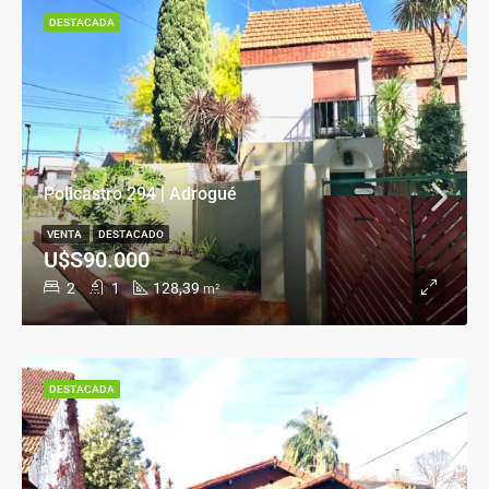
DESTACADA
Policastro 294 | Adrogué
VENTA
DESTACADO
U$S90.000
2
1
128,39
m²
DESTACADA