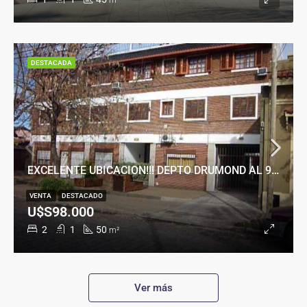
m²
DESTACADA
EXCELENTE UBICACION!!! DEPTO DRUMOND AL 900
VENTA
DESTACADO
U$S98.000
2
1
50
m²
Ver más