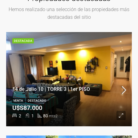
Hemos realizado una selección de las propiedades más
destacadas del sitio
DESTACADA
14 de Julio 10 | TORRE 3 | 1er PISO
VENTA
DESTACADO
U$S87.000
2
1
80
mts2