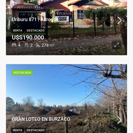
Uriburu 871 | Adrogué
VENTA
DESTACADO
U$S190.000
4
2
278
m²
DESTACADA
GRAN LOTEO EN BURZACO
VENTA
DESTACADO