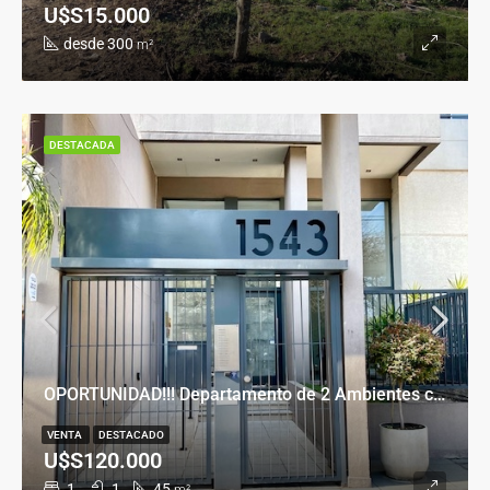
U$S15.000
desde 300
m²
DESTACADA
OPORTUNIDAD!!! Departamento de 2 Ambientes con Cochera en Banfield Este
VENTA
DESTACADO
U$S120.000
1
1
45