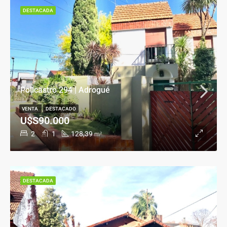
DESTACADA
Policastro 294 | Adrogué
VENTA
DESTACADO
U$S90.000
2
1
128,39
m²
DESTACADA