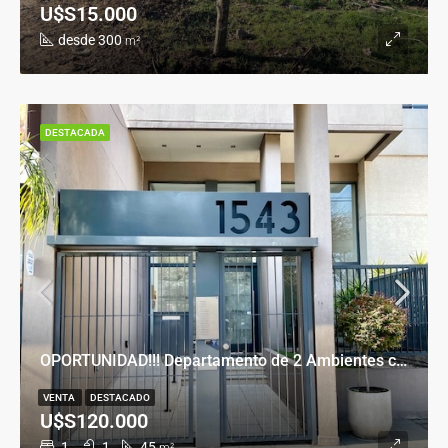
U$S15.000
desde 300
m²
DESTACADA
OPORTUNIDAD!!! Departamento de 2 Ambientes con Cochera en Banfield Este
VENTA
DESTACADO
U$S120.000
1
1
45