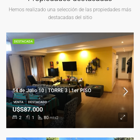
Hemos realizado una selección de las propiedades más
destacadas del sitio
DESTACADA
14 de Julio 10 | TORRE 3 | 1er PISO
VENTA
DESTACADO
U$S87.000
2
1
80
mts2