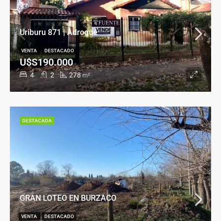
Uriburu 871 | Adrogué
VENTA
DESTACADO
U$S190.000
4
2
278
m²
DESTACADA
GRAN LOTEO EN BURZACO
VENTA
DESTACADO