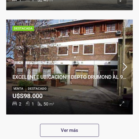
m²
DESTACADA
EXCELENTE UBICACION!!! DEPTO DRUMOND AL 900
VENTA
DESTACADO
U$S98.000
2
1
50
m²
Ver más