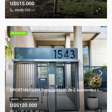
U$S15.000
desde 300
m²
DESTACADA
OPORTUNIDAD!!! Departamento de 2 Ambientes con Cochera en Banfield Este
VENTA
DESTACADO
U$S120.000
1
1
45