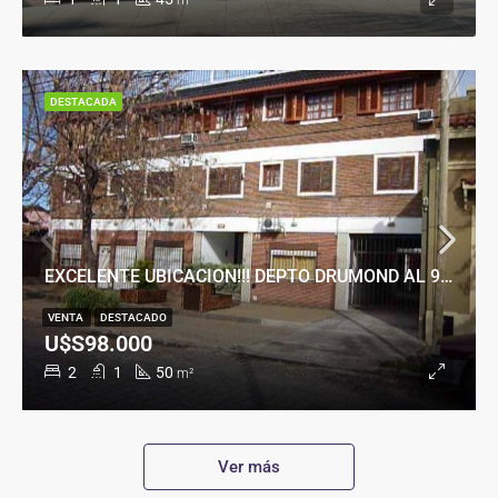
m²
DESTACADA
EXCELENTE UBICACION!!! DEPTO DRUMOND AL 900
VENTA
DESTACADO
U$S98.000
2
1
50
m²
Ver más