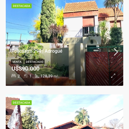
DESTACADA
Policastro 294 | Adrogué
VENTA
DESTACADO
U$S90.000
2
1
128,39
m²
DESTACADA