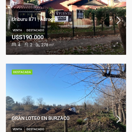
Uriburu 871 | Adrogué
VENTA
DESTACADO
U$S190.000
4
2
278
m²
DESTACADA
GRAN LOTEO EN BURZACO
VENTA
DESTACADO