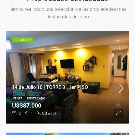
Hemos realizado una selección de las propiedades más
destacadas del sitio
DESTACADA
14 de Julio 10 | TORRE 3 | 1er PISO
VENTA
DESTACADO
U$S87.000
2
1
80
mts2