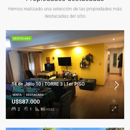
Hemos realizado una selección de las propiedades más
destacadas del sitio
DESTACADA
14 de Julio 10 | TORRE 3 | 1er PISO
VENTA
DESTACADO
U$S87.000
2
1
80
mts2