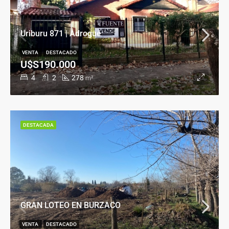
Uriburu 871 | Adrogué
VENTA
DESTACADO
U$S190.000
4
2
278
m²
DESTACADA
GRAN LOTEO EN BURZACO
VENTA
DESTACADO