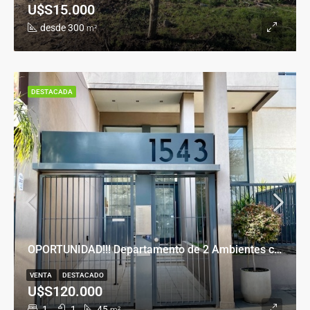
U$S15.000
desde 300
m²
DESTACADA
OPORTUNIDAD!!! Departamento de 2 Ambientes con Cochera en Banfield Este
VENTA
DESTACADO
U$S120.000
1
1
45