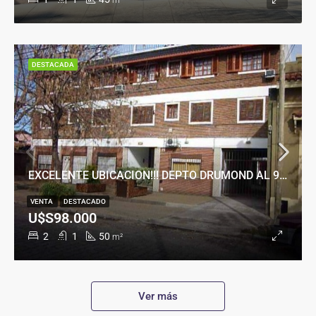
m²
DESTACADA
EXCELENTE UBICACION!!! DEPTO DRUMOND AL 900
VENTA
DESTACADO
U$S98.000
2
1
50
m²
Ver más