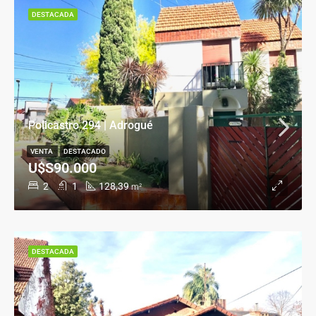
DESTACADA
Policastro 294 | Adrogué
VENTA
DESTACADO
U$S90.000
2
1
128,39
m²
DESTACADA