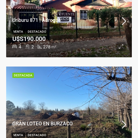
Uriburu 871 | Adrogué
VENTA
DESTACADO
U$S190.000
4
2
278
m²
DESTACADA
GRAN LOTEO EN BURZACO
VENTA
DESTACADO