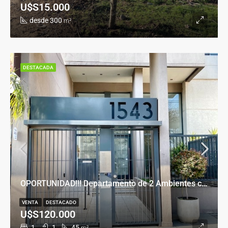
U$S15.000
desde 300
m²
DESTACADA
OPORTUNIDAD!!! Departamento de 2 Ambientes con Cochera en Banfield Este
VENTA
DESTACADO
U$S120.000
1
1
45