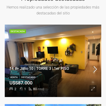
Hemos realizado una selección de las propiedades más
destacadas del sitio
DESTACADA
14 de Julio 10 | TORRE 3 | 1er PISO
VENTA
DESTACADO
U$S87.000
2
1
80
mts2