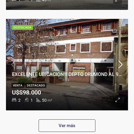
m²
DESTACADA
EXCELENTE UBICACION!!! DEPTO DRUMOND AL 900
VENTA
DESTACADO
U$S98.000
2
1
50
m²
Ver más