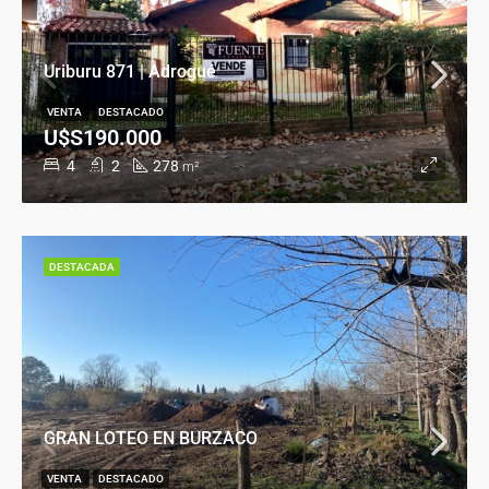
Uriburu 871 | Adrogué
VENTA
DESTACADO
U$S190.000
4
2
278
m²
DESTACADA
GRAN LOTEO EN BURZACO
VENTA
DESTACADO