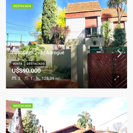
DESTACADA
Policastro 294 | Adrogué
VENTA
DESTACADO
U$S90.000
2
1
128,39
m²
DESTACADA