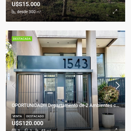
U$S15.000
desde 300
m²
DESTACADA
OPORTUNIDAD!!! Departamento de 2 Ambientes con Cochera en Banfield Este
VENTA
DESTACADO
U$S120.000
1
1
45