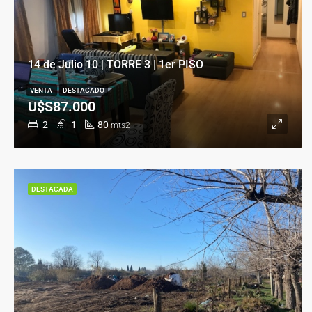
14 de Julio 10 | TORRE 3 | 1er PISO
VENTA
DESTACADO
U$S87.000
2
1
80
mts2
DESTACADA