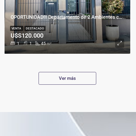
OPORTUNIDAD!!! Departamento de 2 Ambientes con Cochera en Banfield Este
VENTA
DESTACADO
U$S120.000
1
1
45
m²
Ver más