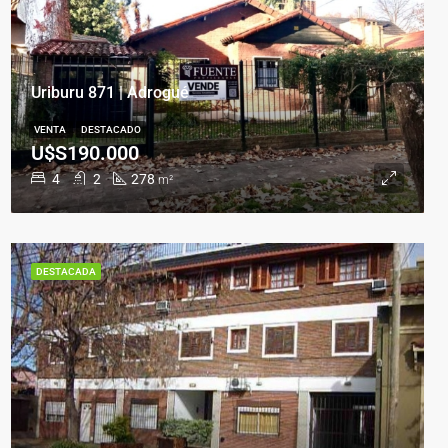
Uriburu 871 | Adrogué
VENTA
DESTACADO
U$S190.000
4
2
278
m²
DESTACADA