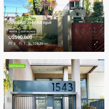
Policastro 294 | Adrogué
VENTA
DESTACADO
U$S90.000
2
1
128,39
m²
DESTACADA