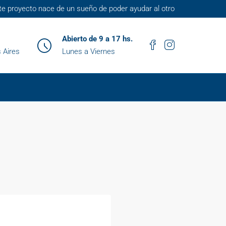
te proyecto nace de un sueño de poder ayudar al otro
Abierto de 9 a 17 hs.
 Aires
Lunes a Viernes