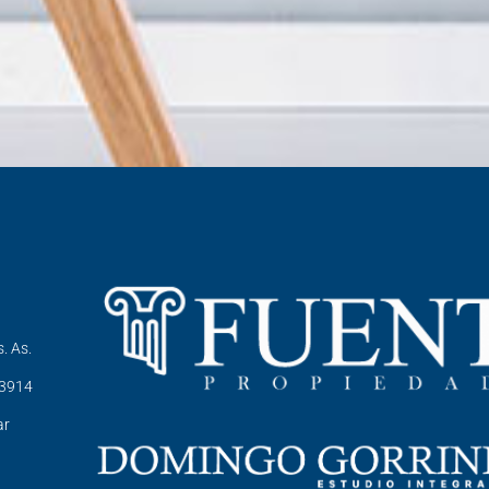
. As.
-3914
ar