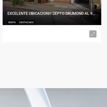
EXCELENTE UBICACION!!! DEPTO DRUMOND AL 900
VENTA
DESTACADO
U$S98.000
2
1
50
m²