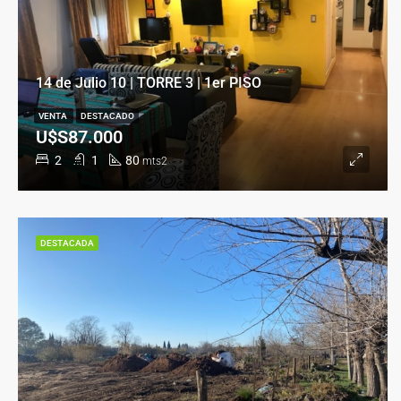
14 de Julio 10 | TORRE 3 | 1er PISO
VENTA
DESTACADO
U$S87.000
2
1
80
mts2
DESTACADA