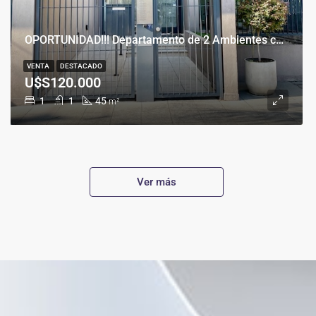
OPORTUNIDAD!!! Departamento de 2 Ambientes con Cochera en Banfield Este
VENTA
DESTACADO
U$S120.000
1
1
45
m²
Ver más