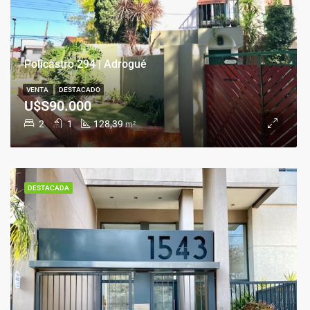
Policastro 294 | Adrogué
VENTA
DESTACADO
U$S90.000
2
1
128,39
m²
DESTACADA