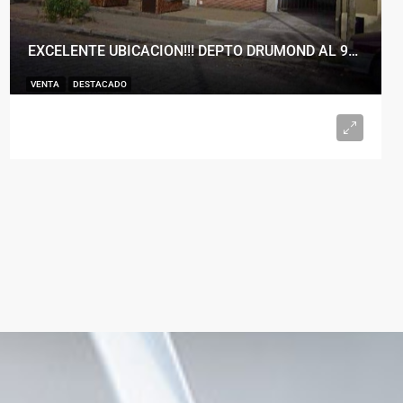
EXCELENTE UBICACION!!! DEPTO DRUMOND AL 900
VENTA
DESTACADO
U$S98.000
2
1
50
m²