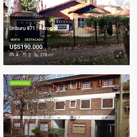
Uriburu 871 | Adrogué
VENTA
DESTACADO
U$S190.000
4
2
278
m²
DESTACADA