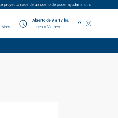
te proyecto nace de un sueño de poder ayudar al otro
Abierto de 9 a 17 hs.
 Aires
Lunes a Viernes