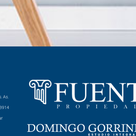
. As.
-3914
ar