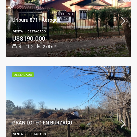
Uriburu 871 | Adrogué
VENTA
DESTACADO
U$S190.000
4
2
278
m²
DESTACADA
GRAN LOTEO EN BURZACO
VENTA
DESTACADO