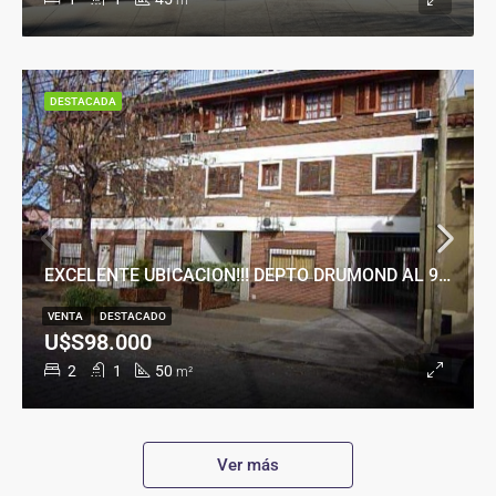
m²
DESTACADA
EXCELENTE UBICACION!!! DEPTO DRUMOND AL 900
VENTA
DESTACADO
U$S98.000
2
1
50
m²
Ver más