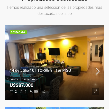
Hemos realizado una selección de las propiedades más
destacadas del sitio
DESTACADA
14 de Julio 10 | TORRE 3 | 1er PISO
VENTA
DESTACADO
U$S87.000
2
1
80
mts2