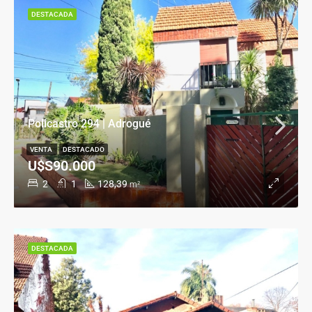
DESTACADA
Policastro 294 | Adrogué
VENTA
DESTACADO
U$S90.000
2
1
128,39
m²
DESTACADA