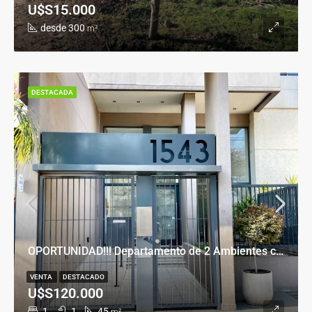
U$S15.000
desde 300
m²
DESTACADA
OPORTUNIDAD!!! Departamento de 2 Ambientes con Cochera en Banfield Este
VENTA
DESTACADO
U$S120.000
1
1
45