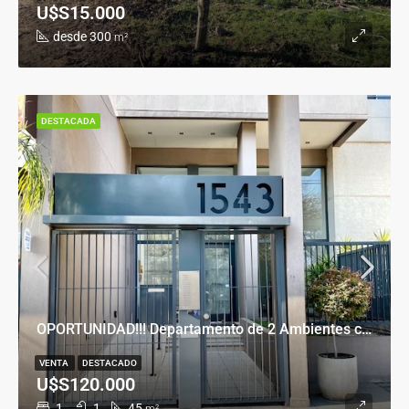
U$S15.000
desde 300
m²
DESTACADA
OPORTUNIDAD!!! Departamento de 2 Ambientes con Cochera en Banfield Este
VENTA
DESTACADO
U$S120.000
1
1
45