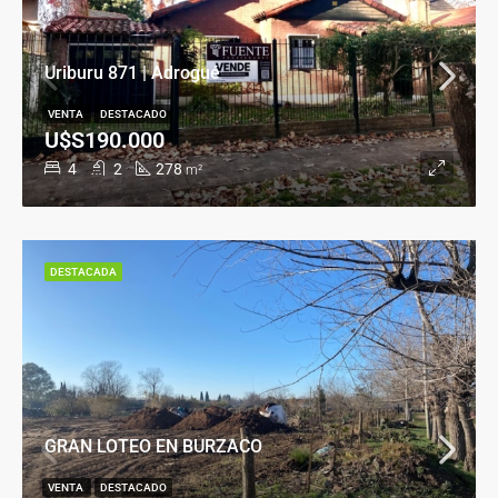
Uriburu 871 | Adrogué
VENTA
DESTACADO
U$S190.000
4
2
278
m²
DESTACADA
GRAN LOTEO EN BURZACO
VENTA
DESTACADO