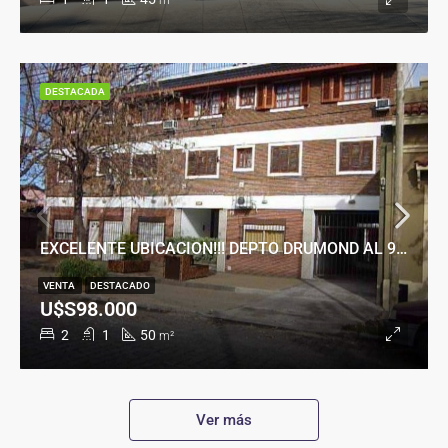
m²
DESTACADA
EXCELENTE UBICACION!!! DEPTO DRUMOND AL 900
VENTA
DESTACADO
U$S98.000
2
1
50
m²
Ver más