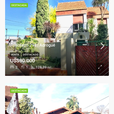
DESTACADA
Policastro 294 | Adrogué
VENTA
DESTACADO
U$S90.000
2
1
128,39
m²
DESTACADA