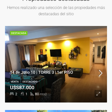
Hemos realizado una selección de las propiedades más
destacadas del sitio
DESTACADA
14 de Julio 10 | TORRE 3 | 1er PISO
VENTA
DESTACADO
U$S87.000
2
1
80
mts2