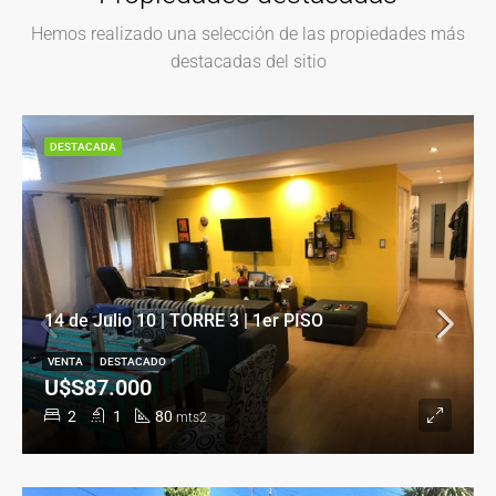
Hemos realizado una selección de las propiedades más
destacadas del sitio
DESTACADA
14 de Julio 10 | TORRE 3 | 1er PISO
VENTA
DESTACADO
U$S87.000
2
1
80
mts2