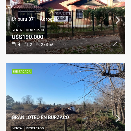
Uriburu 871 | Adrogué
VENTA
DESTACADO
U$S190.000
4
2
278
m²
DESTACADA
GRAN LOTEO EN BURZACO
VENTA
DESTACADO