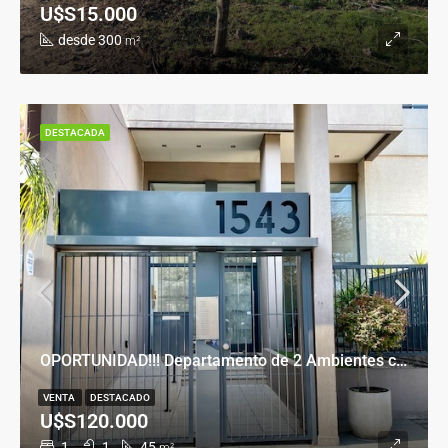
U$S15.000
desde 300
m²
DESTACADA
OPORTUNIDAD!!! Departamento de 2 Ambientes con Cochera en Banfield Este
VENTA
DESTACADO
U$S120.000
1
1
45