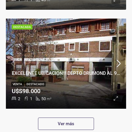
m²
DESTACADA
EXCELENTE UBICACION!!! DEPTO DRUMOND AL 900
VENTA
DESTACADO
U$S98.000
2
1
50
m²
Ver más