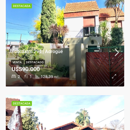
DESTACADA
Policastro 294 | Adrogué
VENTA
DESTACADO
U$S90.000
2
1
128,39
m²
DESTACADA