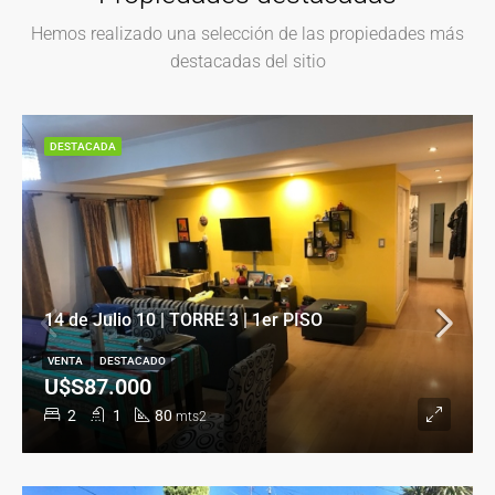
Hemos realizado una selección de las propiedades más
destacadas del sitio
DESTACADA
14 de Julio 10 | TORRE 3 | 1er PISO
VENTA
DESTACADO
U$S87.000
2
1
80
mts2