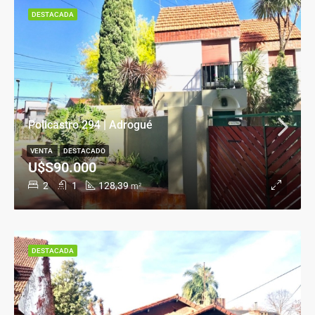
DESTACADA
Policastro 294 | Adrogué
VENTA
DESTACADO
U$S90.000
2
1
128,39
m²
DESTACADA