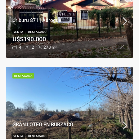
Uriburu 871 | Adrogué
VENTA
DESTACADO
U$S190.000
4
2
278
m²
DESTACADA
GRAN LOTEO EN BURZACO
VENTA
DESTACADO