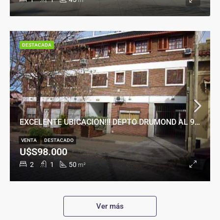
m²
DESTACADA
EXCELENTE UBICACION!!! DEPTO DRUMOND AL 900
VENTA
DESTACADO
U$S98.000
2
1
50
m²
Ver más