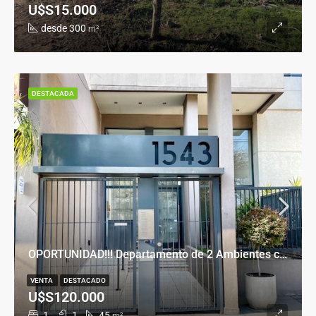
U$S15.000
desde 300
m²
DESTACADA
OPORTUNIDAD!!! Departamento de 2 Ambientes con Cochera en Banfield Este
VENTA
DESTACADO
U$S120.000
1
1
45